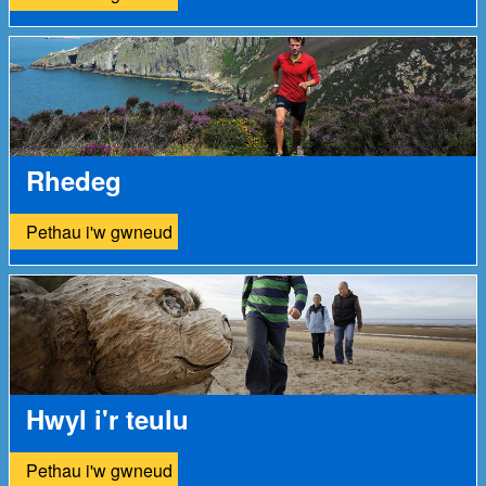
Rhedeg
Pethau i'w gwneud
Hwyl i'r teulu
Pethau i'w gwneud