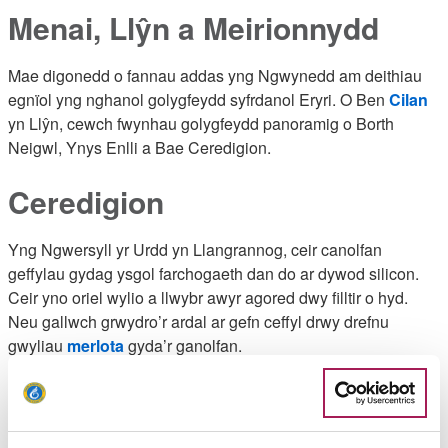
Menai, Llŷn a Meirionnydd
Mae digonedd o fannau addas yng Ngwynedd am deithiau
egnïol yng nghanol golygfeydd syfrdanol Eryri. O Ben
Cilan
yn Llŷn, cewch fwynhau golygfeydd panoramig o Borth
Neigwl, Ynys Enlli a Bae Ceredigion.
Ceredigion
Yng Ngwersyll yr Urdd yn Llangrannog, ceir canolfan
geffylau gydag ysgol farchogaeth dan do ar dywod silicon.
Ceir yno oriel wylio a llwybr awyr agored dwy filltir o hyd.
Neu gallwch grwydro’r ardal ar gefn ceffyl drwy drefnu
gwyliau
merlota
gyda’r ganolfan.
Sir Gaerfyrddin
Mae’r Comisiwn Coedwigaeth wedi pennu ardaloedd