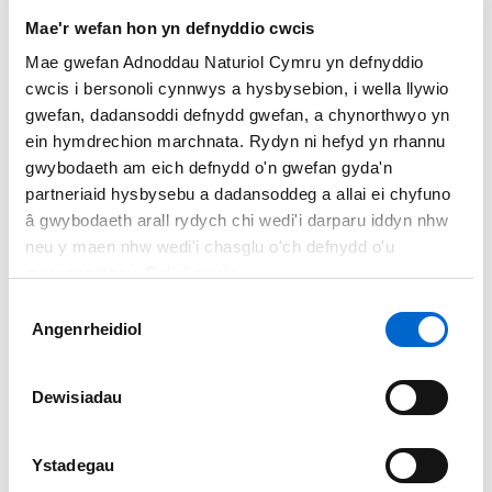
marchogaeth yng
Nghoedwig Pen-bre
, ger Llwybr Arfordir
Mae'r wefan hon yn defnyddio cwcis
Cymru. Mae Ragwen Point, i’r gorllewin o Bentywyn yn lle
Mae gwefan Adnoddau Naturiol Cymru yn defnyddio
arall poblogaidd.
cwcis i bersonoli cynnwys a hysbysebion, i wella llywio
gwefan, dadansoddi defnydd gwefan, a chynorthwyo yn
Penrhyn Gŵyr a Bae
ein hymdrechion marchnata. Rydyn ni hefyd yn rhannu
gwybodaeth am eich defnydd o'n gwefan gyda'n
Abertawe
partneriaid hysbysebu a dadansoddeg a allai ei chyfuno
â gwybodaeth arall rydych chi wedi'i darparu iddyn nhw
Ym
Mhenrhyn Gŵyr
, y tu draw i Abertawe, mae modd
neu y maen nhw wedi'i chasglu o'ch defnydd o'u
cyrraedd bron bob traeth ar lwybr ceffylau, gan gynnwys
gwasanaethau. Polisi cwcis
traethau Bae Caswell a Bae Abertawe. Mae Pennard a
Dewis
Chefn Bryn yn llefydd poblogaidd i fynd ar gefn ceffyl.
Angenrheidiol
Caniatâd
Arfordir y De ac Aber Afon
Dewisiadau
Hafren
Ystadegau
Mae llawer o bobl yn breuddwydio am farchogaeth ar draeth