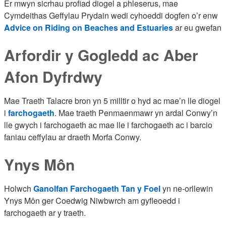
Er mwyn sicrhau profiad diogel a phleserus, mae
Cymdeithas Geffylau Prydain wedi cyhoeddi dogfen o’r enw
Advice on Riding on Beaches and Estuaries
ar eu gwefan
Arfordir y Gogledd ac Aber
Afon Dyfrdwy
Mae Traeth Talacre bron yn 5 milltir o hyd ac mae’n lle diogel
i
farchogaeth
. Mae traeth Penmaenmawr yn ardal Conwy’n
lle gwych i farchogaeth ac mae lle i farchogaeth ac i barcio
faniau ceffylau ar draeth Morfa Conwy.
Ynys Môn
Holwch
Ganolfan Farchogaeth Tan y Foel
yn ne-orllewin
Ynys Môn ger Coedwig Niwbwrch am gyfleoedd i
farchogaeth ar y traeth.