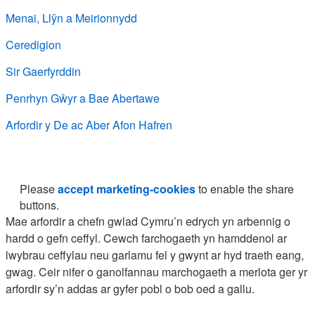
Menai, Llŷn a Meirionnydd
Ceredigion
Sir Gaerfyrddin
Penrhyn Gŵyr a Bae Abertawe
Arfordir y De ac Aber Afon Hafren
Please
accept marketing-cookies
to enable the share
buttons.
Mae arfordir a chefn gwlad Cymru’n edrych yn arbennig o
hardd o gefn ceffyl. Cewch farchogaeth yn hamddenol ar
lwybrau ceffylau neu garlamu fel y gwynt ar hyd traeth eang,
gwag. Ceir nifer o ganolfannau marchogaeth a merlota ger yr
arfordir sy’n addas ar gyfer pobl o bob oed a gallu.