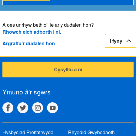
A oes unrhyw beth o'i le ar y dudalen hon?
Rhowch eich adborth i ni.
I fyny
Argraffu’r dudalen hon
Cysylltu â ni
Ymuno â'r sgwrs
Hysbysiad Preifatrwydd
Rhyddid Gwybodaeth