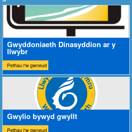
Gwyddoniaeth Dinasyddion ar y
llwybr
Pethau i'w gwneud
Gwylio bywyd gwyllt
Pethau i'w gwneud