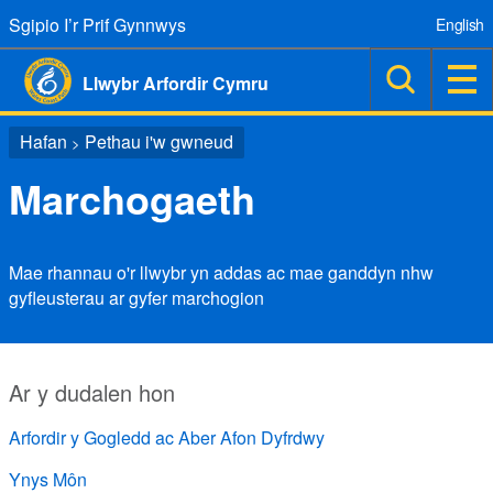
Sgipio I’r Prif Gynnwys
English
Llwybr Arfordir Cymru
Hafan
Pethau i'w gwneud
>
Marchogaeth
Mae rhannau o'r llwybr yn addas ac mae ganddyn nhw
gyfleusterau ar gyfer marchogion
Ar y dudalen hon
Arfordir y Gogledd ac Aber Afon Dyfrdwy
Ynys Môn