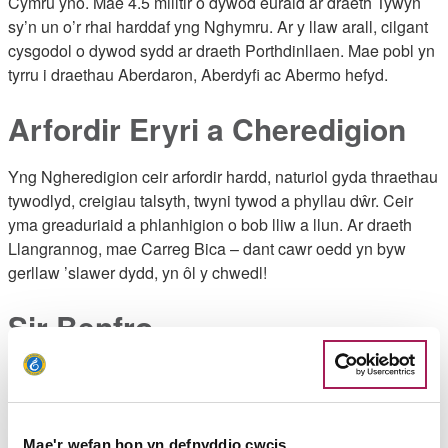
Cymru yno. Mae 4.5 milltir o dywod euraid ar draeth Tywyn
sy’n un o’r rhai harddaf yng Nghymru. Ar y llaw arall, cilgant
cysgodol o dywod sydd ar draeth Porthdinllaen. Mae pobl yn
tyrru i draethau Aberdaron, Aberdyfi ac Abermo hefyd.
Arfordir Eryri a Cheredigion
Yng Ngheredigion ceir arfordir hardd, naturiol gyda thraethau
tywodlyd, creigiau talsyth, twyni tywod a phyllau dŵr. Ceir
yma greaduriaid a phlanhigion o bob lliw a llun. Ar draeth
Llangrannog, mae Carreg Bica – dant cawr oedd yn byw
gerllaw ’slawer dydd, yn ôl y chwedl!
Sir Benfro
Dyma ardal sy’n enwog am ei
thraethau
- dros 50 ohonynt a
llawer wedi ennill gwobrau. Ceir yma drefi glan môr prysur a
chilfachau tawel, anghysbell ym Mharc Cenedlaethol Arfordir
Penfro – rhywbeth i bawb, yn deuluoedd a syrffwyr.
Mae'r wefan hon yn defnyddio cwcis