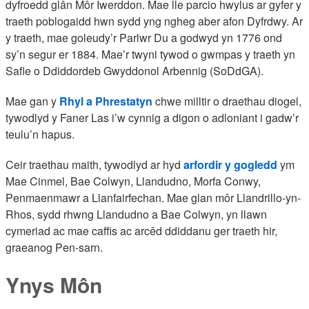
dyfroedd glân Môr Iwerddon. Mae lle parcio hwylus ar gyfer y
traeth poblogaidd hwn sydd yng ngheg aber afon Dyfrdwy. Ar
y traeth, mae goleudy’r Parlwr Du a godwyd yn 1776 ond
sy’n segur er 1884. Mae’r twyni tywod o gwmpas y traeth yn
Safle o Ddiddordeb Gwyddonol Arbennig (SoDdGA).
Mae gan y
Rhyl a Phrestatyn
chwe milltir o draethau diogel,
tywodlyd y Faner Las i’w cynnig a digon o adloniant i gadw’r
teulu’n hapus.
Ceir traethau maith, tywodlyd ar hyd
arfordir y gogledd
ym
Mae Cinmel, Bae Colwyn, Llandudno, Morfa Conwy,
Penmaenmawr a Llanfairfechan. Mae glan môr Llandrillo-yn-
Rhos, sydd rhwng Llandudno a Bae Colwyn, yn llawn
cymeriad ac mae caffis ac arcêd ddiddanu ger traeth hir,
graeanog Pen-sarn.
Ynys Môn