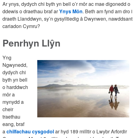
Ar ynys, dydych chi byth yn bell o’r môr ac mae digonedd o
ddewis o draethau braf ar
Ynys Môn
. Beth am fynd am dro i
draeth Llanddwyn, sy’n gysylltiedig â Dwynwen, nawddsant
cariadon Cymru?
Penrhyn Llŷn
Yng
Ngwynedd,
dydych chi
byth yn bell
o harddwch
môr a
mynydd a
cheir
traethau
eang, braf
a
chilfachau cysgodol
ar hyd 189 milltir o Lwybr Arfordir