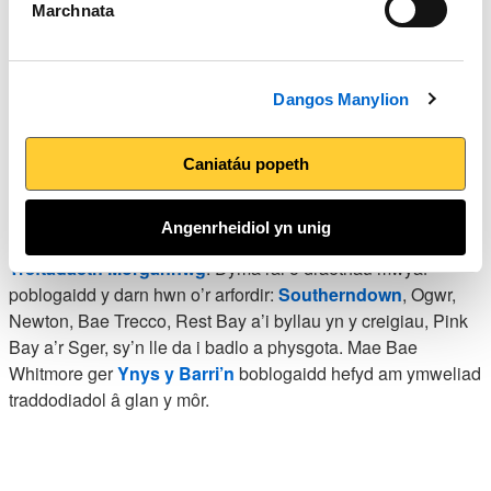
Arfordir y De ac Aber Afon
Marchnata
Hafren
Dangos Manylion
Mae gan
Abertawe
gyfanswm o bum traeth Baner Las a
phedwar traeth Arfordir Glas. Yno, ceir cildraethau bach
tywodlyd a thraethau eang sy’n ymestyn hyd y gwelwch chi.
Caniatáu popeth
Yn 2011, dewiswyd Bae Port Einon yn draeth gorau Prydain.
Angenrheidiol yn unig
Mae nifer o draethau tywodlyd da ar hyd
Arfordir
Treftadaeth Morgannwg
. Dyma rai o draethau mwyaf
poblogaidd y darn hwn o’r arfordir:
Southerndown
, Ogwr,
Newton, Bae Trecco, Rest Bay a’i byllau yn y creigiau, Pink
Bay a’r Sger, sy’n lle da i badlo a physgota. Mae Bae
Whitmore ger
Ynys y Barri’n
boblogaidd hefyd am ymweliad
traddodiadol â glan y môr.