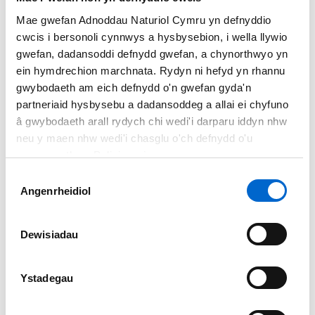
Mae
Barafundle
ar Stad Ystangbwll yn cael llawer o sylw fel
Mae gwefan Adnoddau Naturiol Cymru yn defnyddio
un o’r traethau harddaf yn y byd.
cwcis i bersonoli cynnwys a hysbysebion, i wella llywio
gwefan, dadansoddi defnydd gwefan, a chynorthwyo yn
Bae Caerfyrddin a Phenrhyn
ein hymdrechion marchnata. Rydyn ni hefyd yn rhannu
gwybodaeth am eich defnydd o'n gwefan gyda'n
Gŵyr
partneriaid hysbysebu a dadansoddeg a allai ei chyfuno
â gwybodaeth arall rydych chi wedi'i darparu iddyn nhw
Yma y ceir y traethau
neu y maen nhw wedi'i chasglu o'ch defnydd o'u
euraid di-dor hiraf ar
gwasanaethau. Polisi cwcis
Lwybr Arfordir Cymru.
Dewis
Mae traethau
Angenrheidiol
Caniatâd
prydferth
Marros
,
Penty
wyn
a
Chefn Sidan
yn
ymestyn am bron saith
Dewisiadau
milltir a gallwch fynd
atynt yn hwylus. O Barc Gwledig Pen-bre mae mynd i draeth
Ystadegau
Cefn Sidan.