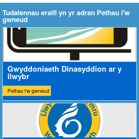
Tudalennau eraill yn yr adran Pethau i'w
gwneud
Gwyddoniaeth Dinasyddion ar y
llwybr
Pethau i'w gwneud