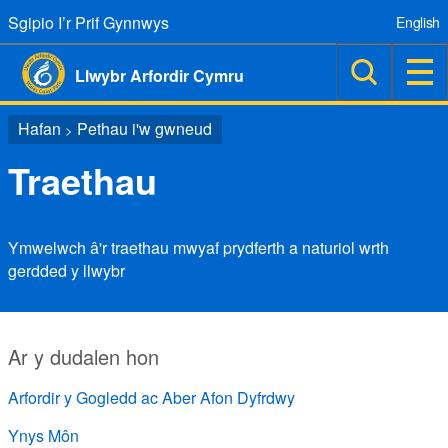
Sgipio I’r Prif Gynnwys
English
Llwybr Arfordir Cymru
Hafan
Pethau i'w gwneud
>
Traethau
Ymwelwch â'r traethau mwyaf prydferth a naturiol wrth
gerdded y llwybr
Ar y dudalen hon
Arfordir y Gogledd ac Aber Afon Dyfrdwy
Ynys Môn