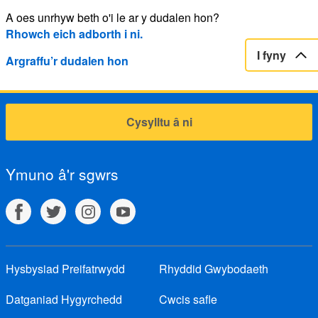
A oes unrhyw beth o'i le ar y dudalen hon?
Rhowch eich adborth i ni.
I fyny
Argraffu’r dudalen hon
Cysylltu â ni
Ymuno â'r sgwrs
Hysbysiad Preifatrwydd
Rhyddid Gwybodaeth
Datganiad Hygyrchedd
Cwcis safle