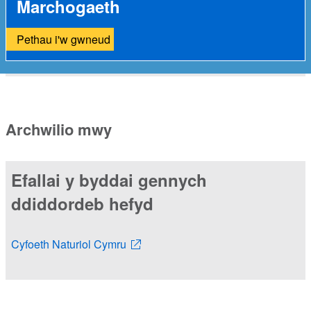
Marchogaeth
Pethau i'w gwneud
Archwilio mwy
Efallai y byddai gennych
ddiddordeb hefyd
Cyfoeth Naturiol Cymru