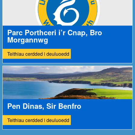
Parc Porthceri i’r Cnap, Bro
Morgannwg
Teithiau cerdded i deuluoedd
Pen Dinas, Sir Benfro
Teithiau cerdded i deuluoedd