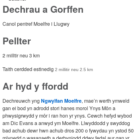
Dechrau a Gorffen
Canol pentref Moelfre i Llugwy
Pellter
2 milltir neu 3 km
Taith cerdded estinedig
2 millitir neu 2.5 km
Ar hyd y ffordd
Dechreuwch yng
Ngwylfan Moelfre
, mae’n werth ymweld
gan ei bod yn adrodd stori hanes morol Ynys Môn a
phwysigrwydd y môr i ran hon yr ynys. Cewch hefyd wybod
am Dic Evans a anwyd ym Moelfre. Llwyddodd y swyddog
bad achub dewr hwn achub dros 200 o fywydau yn ystod 50
mlynedd o wasanaeth a derbyniodd ddwy fedal aur gan yr