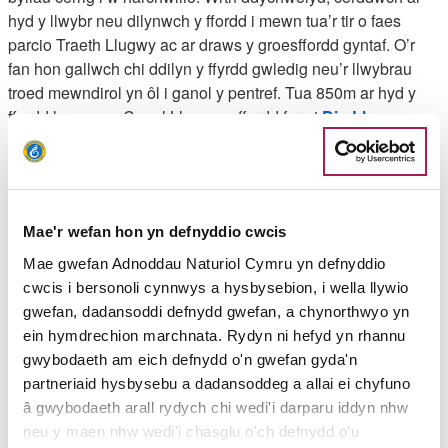
hyd y llwybr neu dilynwch y ffordd i mewn tua’r tir o faes
parcio Traeth Llugwy ac ar draws y groesffordd gyntaf. O’r
fan hon gallwch chi ddilyn y ffyrdd gwledig neu’r llwybrau
troed mewndirol yn ôl i ganol y pentref. Tua 850m ar hyd y
ffordd hon, mae Capel Llugwy a ffordd fer at
Din Llugwy
,
setliad hynafol sy’n dyddio’n ôl i Oes yr Haearn, a gafodd ei
ddefnyddio’n ddiweddarach gan y Rhufeiniaid, sy’n werth ei
weld.
Uchafbwyntiau'r daith
Mae'r wefan hon yn defnyddio cwcis
Mae gwefan Adnoddau Naturiol Cymru yn defnyddio
cwcis i bersonoli cynnwys a hysbysebion, i wella llywio
Gruff Owen, Uchafbwyntiau Swyddog Llwybr Arfordir Cymru
gwefan, dadansoddi defnydd gwefan, a chynorthwyo yn
"Mae rhywbeth i bawb ar ran hon y Llwybr; mae rhywbeth
ein hymdrechion marchnata. Rydyn ni hefyd yn rhannu
diddorol yn llechu y tu ôl i bob cornel, a’r cyfan o fewn
gwybodaeth am eich defnydd o'n gwefan gyda'n
cyrraedd. Mae golygfeydd gwych o’r môr ac efallai y gwelwch
partneriaid hysbysebu a dadansoddeg a allai ei chyfuno
chi ddolffin neu
â gwybodaeth arall rydych chi wedi'i darparu iddyn nhw
lamhidydd ar hyd y ffordd, maen nhw’n eithaf cyffredin yn yr
neu y maen nhw wedi'i chasglu o'ch defnydd o'u
ardal hon".