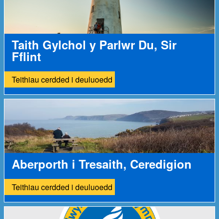
Taith Gylchol y Parlwr Du, Sir
Fflint
Teithiau cerdded i deuluoedd
Aberporth i Tresaith, Ceredigion
Teithiau cerdded i deuluoedd