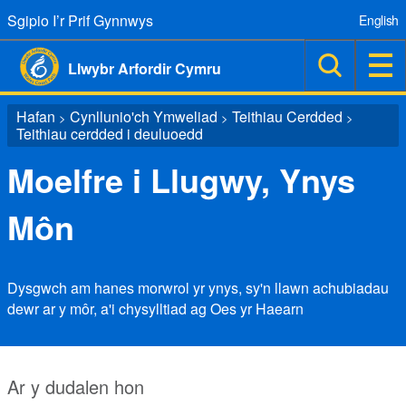
Sgipio I’r Prif Gynnwys
English
Llwybr Arfordir Cymru
Hafan
Cynllunio'ch Ymweliad
Teithiau Cerdded
>
>
>
Teithiau cerdded i deuluoedd
Moelfre i Llugwy, Ynys
Môn
Dysgwch am hanes morwrol yr ynys, sy'n llawn achubiadau
dewr ar y môr, a'i chysylltiad ag Oes yr Haearn
Ar y dudalen hon