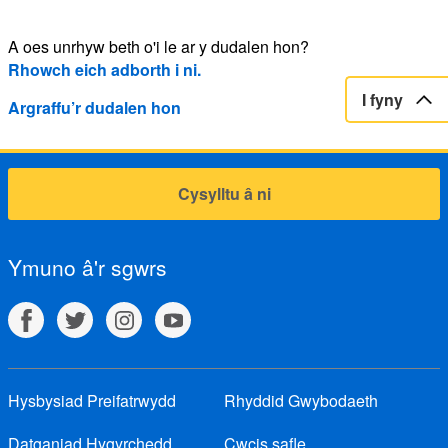
A oes unrhyw beth o'i le ar y dudalen hon?
Rhowch eich adborth i ni.
I fyny
Argraffu’r dudalen hon
Cysylltu â ni
Ymuno â'r sgwrs
Hysbysiad Preifatrwydd
Rhyddid Gwybodaeth
Datganiad Hygyrchedd
Cwcis safle