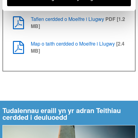
cysylltiedig
Taflen cerdded o Moelfre i Llugwy
PDF [1.2
MB]
Map o taith cerdded o Moelfre i Llugwy
[2.4
MB]
Tudalennau eraill yn yr adran Teithiau
cerdded i deuluoedd