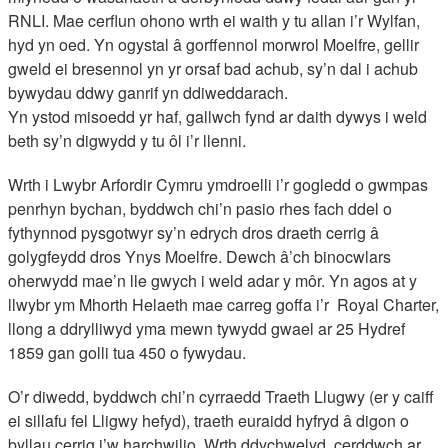
RNLI. Mae cerflun ohono wrth ei waith y tu allan i’r Wylfan,
hyd yn oed. Yn ogystal â gorffennol morwrol Moelfre, gellir
gweld ei bresennol yn yr orsaf bad achub, sy’n dal i achub
bywydau ddwy ganrif yn ddiweddarach.
Yn ystod misoedd yr haf, gallwch fynd ar daith dywys i weld
beth sy’n digwydd y tu ôl i’r llenni.
Wrth i Lwybr Arfordir Cymru ymdroelli i’r gogledd o gwmpas
penrhyn bychan, byddwch chi’n pasio rhes fach ddel o
fythynnod pysgotwyr sy’n edrych dros draeth cerrig â
golygfeydd dros Ynys Moelfre. Dewch â’ch binocwlars
oherwydd mae’n lle gwych i weld adar y môr. Yn agos at y
llwybr ym Mhorth Helaeth mae carreg goffa i’r Royal Charter,
llong a ddrylliwyd yma mewn tywydd gwael ar 25 Hydref
1859 gan golli tua 450 o fywydau.
O’r diwedd, byddwch chi’n cyrraedd Traeth Llugwy (er y caiff
ei sillafu fel Lligwy hefyd), traeth euraidd hyfryd â digon o
byllau cerrig i’w harchwilio. Wrth ddychwelyd, cerddwch ar