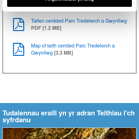
cysylltiedig
Taflen cerdded Parc Tredelerch a Gwynllwg
PDF [1.2 MB]
Map of taith cerrded Parc Tredelerch a
Gwynllwg
[3.3 MB]
Tudalennau eraill yn yr adran Teithiau i'ch
syfrdanu