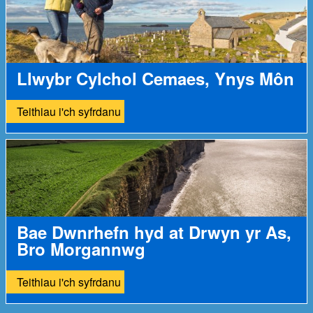
Llwybr Cylchol Cemaes, Ynys Môn
Teithiau i'ch syfrdanu
Bae Dwnrhefn hyd at Drwyn yr As,
Bro Morgannwg
Teithiau i'ch syfrdanu