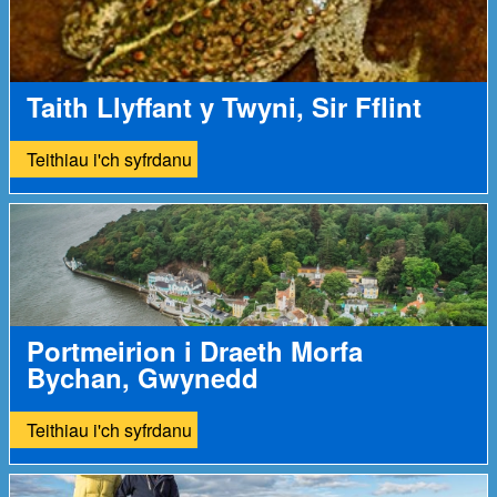
Taith Llyffant y Twyni, Sir Fflint
Teithiau i'ch syfrdanu
Portmeirion i Draeth Morfa
Bychan, Gwynedd
Teithiau i'ch syfrdanu