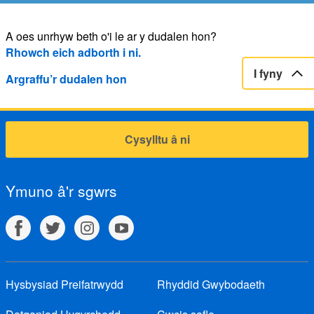
A oes unrhyw beth o'i le ar y dudalen hon?
Rhowch eich adborth i ni.
I fyny
Argraffu’r dudalen hon
Cysylltu â ni
Ymuno â'r sgwrs
Hysbysiad Preifatrwydd
Rhyddid Gwybodaeth