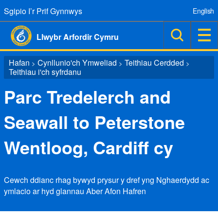
Sgipio I’r Prif Gynnwys
English
Llwybr Arfordir Cymru
Hafan
Cynllunio'ch Ymweliad
Teithiau Cerdded
>
>
>
Teithiau i'ch syfrdanu
Parc Tredelerch and
Seawall to Peterstone
Wentloog, Cardiff cy
Cewch ddianc rhag bywyd prysur y dref yng Nghaerdydd ac
ymlacio ar hyd glannau Aber Afon Hafren