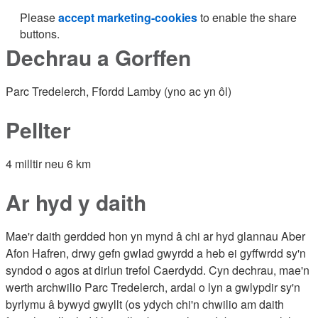
Please
accept marketing-cookies
to enable the share
buttons.
Dechrau a Gorffen
Parc Tredelerch, Ffordd Lamby (yno ac yn ôl)
Pellter
4 milltir neu 6 km
Ar hyd y daith
Mae'r daith gerdded hon yn mynd â chi ar hyd glannau Aber
Afon Hafren, drwy gefn gwlad gwyrdd a heb ei gyffwrdd sy'n
syndod o agos at dirlun trefol Caerdydd. Cyn dechrau, mae'n
werth archwilio Parc Tredelerch, ardal o lyn a gwlypdir sy'n
byrlymu â bywyd gwyllt (os ydych chi'n chwilio am daith