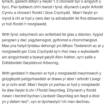
fyrrach, gallech ddilyn y llwybr 1.3 cilomedr byr o amgylch y
llyn). Pan fyddwch chi'n barod i fynd, dilynwch Lwybr Arfordir
Cymru a chroesi'r ffordd i Gors Crychydd. Mae'r llwybr yn
mynd â chi ar hyd y cwrs dwr (a adnabyddir fel ffos ddraenio)
yr holl ffordd i'r morglawdd.
Wrth fynd, edrychwch am anifeiliaid fel glas y ddorlan, llygod
pengrwn y dwr, ysgyfarnogod, gylfinirod a chornchwiglod.
Mae yna hefyd fyrddau dehongli ym Mharc Tredelerch ac ar y
morglawdd ger Cors Crychydd sy'n rhoi mwy o wybodaeth
am amgylchedd a bywyd gwyllt Afon Hafren, sy'n safle o
Ddiddordeb Gwyddonol Arbennig.
Wrth gerdded i'r dwyrain ar hyd y morglawdd mwynhewch y
golygfeydd pellgyrhaeddol ar draws yr aber i arfordir Lloegr
ar yr ochr arall. Mae’r llwybr yn parhau ar hyd y morglawdd
lle daw llwybr â chi i Ffordd Gwynllwg. Dilynwch y ffordd
mewn i bentref bychan Llanbedr Gwynllwg am fwyd a diod
yn y dafarn leol*, cyn ei dychwelyd i’ch man dechrau.