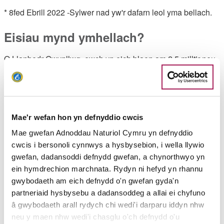
* 8fed Ebrill 2022 -Sylwer nad yw'r dafarn leol yma bellach.
Eisiau mynd ymhellach?
O Llanbedr Gwynllwg, ewch yn eich blaen am 2.5 milltir neu
4km arall heibio Peterstone Gout ac ymlaen at Lighthouse
Park, lle gallwch aros i gael tamaid yn y Lighthouse Inn, neu
fynd ymlaen 0.9 milltir neu 1.5km arall i weld Goleudy
Gorllewin Wysg.
Mae'r wefan hon yn defnyddio cwcis
Uchafbwyntiau'r daith
Mae gwefan Adnoddau Naturiol Cymru yn defnyddio
cwcis i bersonoli cynnwys a hysbysebion, i wella llywio
Uchafbwyntiau Swyddog Llwybr Arfordir Cymru, Tricia
gwefan, dadansoddi defnydd gwefan, a chynorthwyo yn
Cottnam:
ein hymdrechion marchnata. Rydyn ni hefyd yn rhannu
"Er eich bod mewn amgylchedd trefol, cewch ymdeimlad
gwybodaeth am eich defnydd o'n gwefan gyda'n
eich bod ar fin ymadael â hynny. Pan rydych yn cyrraedd
partneriaid hysbysebu a dadansoddeg a allai ei chyfuno
morglawdd Cors Crychydd, mae modd gweld Aber Afon
â gwybodaeth arall rydych chi wedi'i darparu iddyn nhw
Hafren yn ymestyn o’ch blaenau. Mae posib gweld gwahanol
neu y maen nhw wedi'i chasglu o'ch defnydd o'u