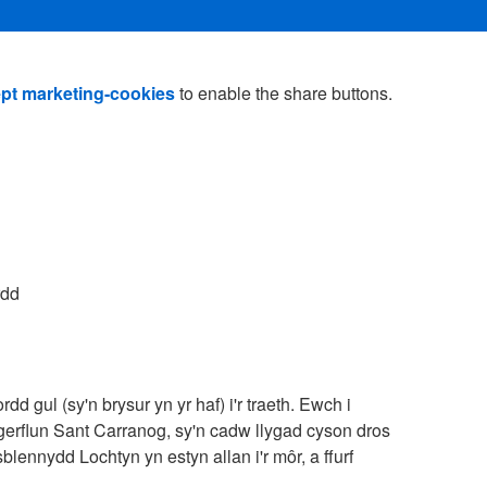
pt marketing-cookies
to enable the share buttons.
rdd
d gul (sy'n brysur yn yr haf) i'r traeth. Ewch i
 gerflun Sant Carranog, sy'n cadw llygad cyson dros
blennydd Lochtyn yn estyn allan i'r môr, a ffurf