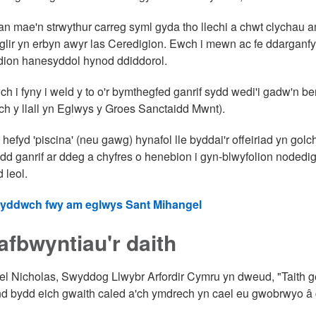
llan mae'n strwythur carreg syml gyda tho llechi a chwt clychau
 glir yn erbyn awyr las Ceredigion. Ewch i mewn ac fe ddargan
ion hanesyddol hynod ddiddorol.
h i fyny i weld y to o'r bymthegfed ganrif sydd wedi'i gadw'n ber
ch y llall yn Eglwys y Groes Sanctaidd Mwnt).
hefyd 'piscina' (neu gawg) hynafol lle byddai'r offeiriad yn golch
edd ganrif ar ddeg a chyfres o henebion i gyn-blwyfolion nodedig
 leol.
yddwch fwy am eglwys Sant Mihangel
fbwyntiau'r daith
l Nicholas, Swyddog Llwybr Arfordir Cymru yn dweud, "Taith ger
ond bydd eich gwaith caled a'ch ymdrech yn cael eu gwobrwyo â 