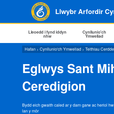
Llwybr Arfordir C
Lleoedd i fynd iddyn
Cynllunio'ch
nhw
Ymweliad
Hafan
Cynllunio'ch Ymweliad
Teithiau Cerdd
>
>
Eglwys Sant Mi
Ceredigion
Bydd eich gwaith caled ar y darn garw ac heriol hw
lan y môr