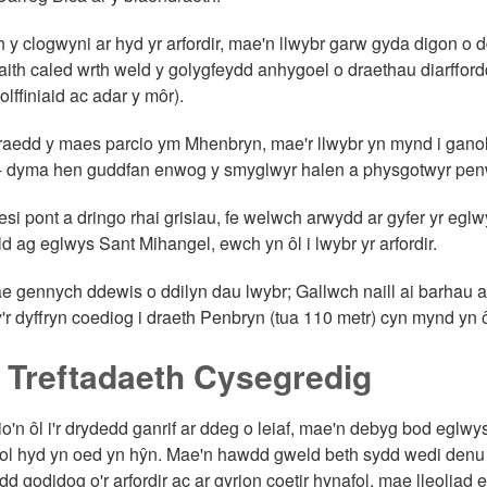
 y clogwyni ar hyd yr arfordir, mae'n llwybr garw gyda digon o 
waith caled wrth weld y golygfeydd anhygoel o draethau diarfford
olffiniaid ac adar y môr).
rraedd y maes parcio ym Mhenbryn, mae'r llwybr yn mynd i ga
 - dyma hen guddfan enwog y smyglwyr halen a physgotwyr pen
esi pont a dringo rhai grisiau, fe welwch arwydd ar gyfer yr eglwy
d ag eglwys Sant Mihangel, ewch yn ôl i lwybr yr arfordir.
 gennych ddewis o ddilyn dau lwybr; Gallwch naill ai barhau ar h
y'r dyffryn coediog i draeth Penbryn (tua 110 metr) cyn mynd yn 
 Treftadaeth Cysegredig
o'n ôl i'r drydedd ganrif ar ddeg o leiaf, mae'n debyg bod eglwy
ol hyd yn oed yn hŷn. Mae'n hawdd gweld beth sydd wedi denu po
dd godidog o'r arfordir ac ar gyrion coetir hynafol, mae lleoliad 