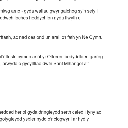
 amlwg arno - gyda waliau gwyngalchog sy'n sefyll
fyddwch loches heddychlon gyda llwyth o
ffaith, ac nad oes ond un arall o'i fath yn Ne Cymru
i’r llestri cymun ar ôl yr Offeren, bedyddfaen garreg
, arwydd o gysylltiad dwfn Sant Mihangel â'r
dded heriol gyda dringfeydd serth caled i fyny ac
golygfeydd ysblennydd o'r clogwyni ar hyd y