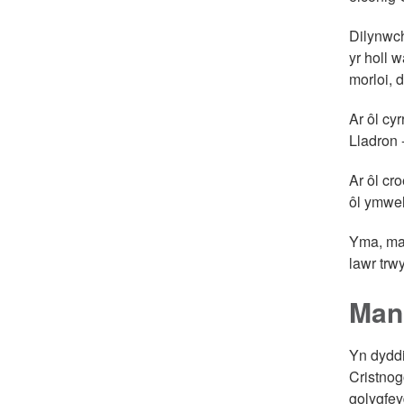
Dilynwch
yr holl 
morloi, d
Ar ôl cy
Lladron
Ar ôl cro
ôl ymwel
Yma, mae
lawr trw
Man
Yn dyddi
Cristnog
golygfey