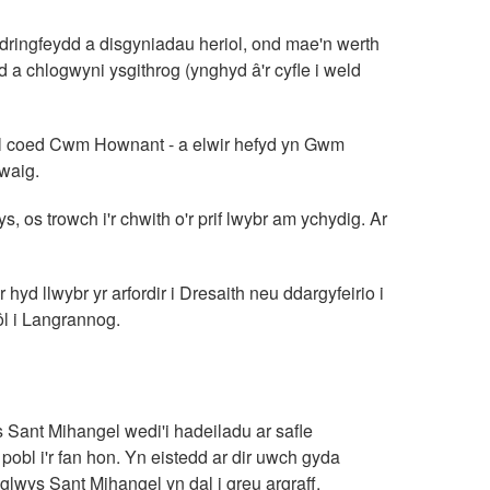
ddringfeydd a disgyniadau heriol, ond mae'n werth
d a chlogwyni ysgithrog (ynghyd â'r cyfle i weld
nol coed Cwm Hownant - a elwir hefyd yn Gwm
waig.
s, os trowch i'r chwith o'r prif lwybr am ychydig. Ar
yd llwybr yr arfordir i Dresaith neu ddargyfeirio i
ôl i Langrannog.
s Sant Mihangel wedi'i hadeiladu ar safle
bl i'r fan hon. Yn eistedd ar dir uwch gyda
eglwys Sant Mihangel yn dal i greu argraff.