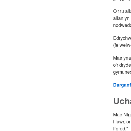
O'r tu a
allan yn
nodwedd
Edrychwc
(fe welw
Mae yna 
o'r dryd
gymuned
Darganf
Ucha
Mae Nige
i lawr, 
ffordd."