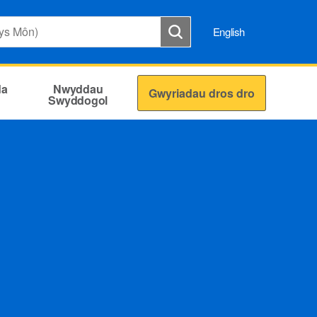
English
da
Nwyddau
Gwyriadau dros dro
Swyddogol