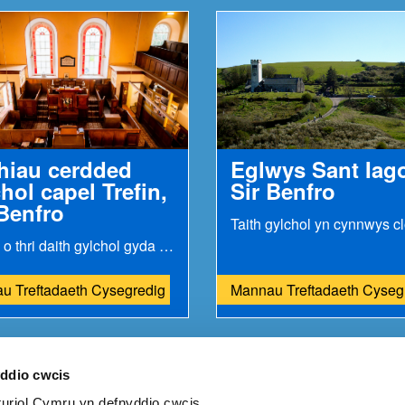
thiau cerdded
Eglwys Sant Iag
hol capel Trefin,
Sir Benfro
 Benfro
Dewis o thri daith gylchol gyda golygfeydd syfrdanol...
u Treftadaeth Cysegredig
Mannau Treftadaeth Cyseg
yddio cwcis
riol Cymru yn defnyddio cwcis