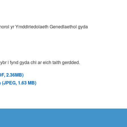
mhorol yr Ymddiriedolaeth Genedlaethol gyda
ybr i fynd gyda chi ar eich taith gerdded.
DF, 2.36MB)
 (JPEG, 1.63 MB)