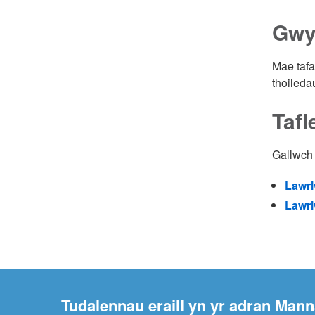
Gwy
Mae tafa
thoiled
Tafl
Gallwch h
Lawrl
Lawrl
Tudalennau eraill yn yr adran Man