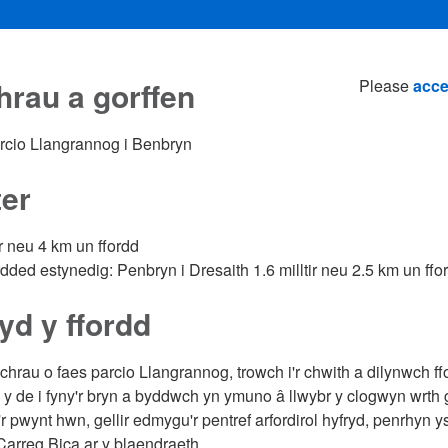
rau a gorffen
Please
acce
rcio Llangrannog i Benbryn
ter
ir neu 4 km un ffordd
rdded estynedig: Penbryn i Dresaith 1.6 milltir neu 2.5 km un ffo
yd y ffordd
hrau o faes parcio Llangrannog, trowch i'r chwith a dilynwch fford
d y de i fyny'r bryn a byddwch yn ymuno â llwybr y clogwyn wrth
'r pwynt hwn, gellir edmygu'r pentref arfordirol hyfryd, penrhyn ys
Carreg Bica ar y blaendraeth.