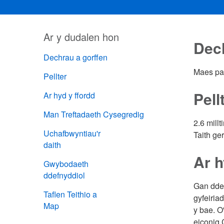
Ar y dudalen hon
Dech
Dechrau a gorffen
Maes pa
Pellter
Pell
Ar hyd y ffordd
Man Treftadaeth Cysegredig
2.6 millt
Uchafbwyntiau'r
Taith ge
daith
Ar h
Gwybodaeth
ddefnyddiol
Gan ddec
Taflen Teithio a
gyfeiria
Map
y bae. O
eiconig 