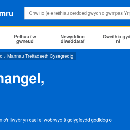
Search:
ymru
Pethau i'w
Newyddion
Gweithio gy
gwneud
diweddaraf
ni
ed
Mannau Treftadaeth Cysegredig
>
hangel,
n o'r llwybr yn cael ei wobrwyo â golygfeydd godidog o