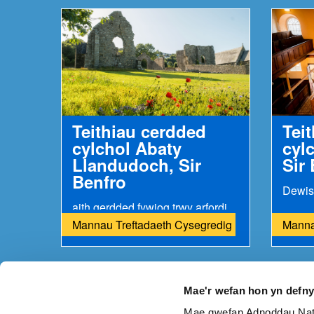
Teithiau cerdded
Tei
cylchol Abaty
cylc
Llandudoch, Sir
Sir
Benfro
aith gerdded fywiog trwy arfordir a chefn gwlad...
Mannau Treftadaeth Cysegredig
Manna
Mae'r wefan hon yn defn
Mae gwefan Adnoddau Natu