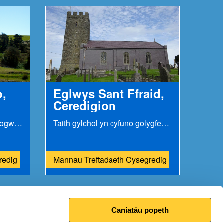
o,
Eglwys Sant Ffraid,
Ceredigion
Taith gylchol yn cynnwys clogwyni tywodfaen coch...
Taith gylchol yn cyfuno golygfeydd arfordirol...
redig
Mannau Treftadaeth Cysegredig
Caniatáu popeth