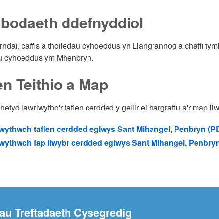
bodaeth ddefnyddiol
rndai, caffis a thoiledau cyhoeddus yn Llangrannog a chaffi ty
au cyhoeddus ym Mhenbryn.
en Teithio a Map
efyd lawrlwytho'r taflen cerdded y gellir ei hargraffu a'r map llw
wythwch taflen cerdded eglwys Sant Mihangel, Penbryn (P
wythwch fap llwybr cerdded eglwys Sant Mihangel, Penbryn
nau Treftadaeth Cysegredig