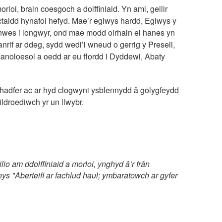
loi, brain coesgoch a dolffiniaid. Yn aml, gellir
ctaidd hynafol hefyd. Mae’r eglwys hardd, Eglwys y
anwes i longwyr, ond mae modd olrhain ei hanes yn
rif ar ddeg, sydd wedi’i wneud o gerrig y Preseli,
 canoloesol a oedd ar eu ffordd i Dyddewi, Abaty
i hadfer ac ar hyd clogwyni ysblennydd â golygfeydd
ildroediwch yr un llwybr.
io am ddolffiniaid a morloi, ynghyd â’r frân
s "Aberteifi ar fachlud haul; ymbaratowch ar gyfer