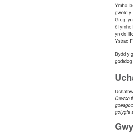
Ymhellac
gweld y 
Grog, yn
ôl ymhel
yn deill
Ystrad F
Bydd y g
godidog 
Ucha
Uchafbwy
Cewch fw
goesgoch
golygfa 
Gwy