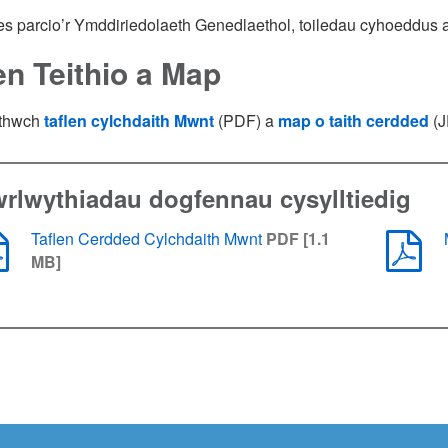
 parcio’r Ymddiriedolaeth Genedlaethol, toiledau cyhoeddus a 
en Teithio a Map
ythwch
taflen cylchdaith Mwnt
(PDF) a
map o taith cerdded
(J
rlwythiadau dogfennau cysylltiedig
Taflen Cerdded Cylchdaith Mwnt
PDF [1.1
MB]