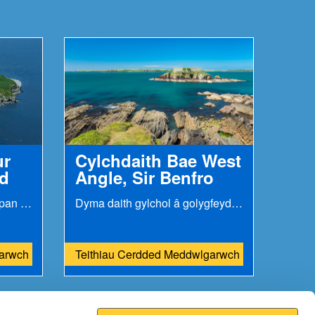
ur
Cylchdaith Bae West
dd
Angle, Sir Benfro
Cafodd hanes ei greu yma pan anfonwyd y neges...
Dyma daith gylchol â golygfeydd ysgubol draw tuag...
garwch
Teithiau Cerdded Meddwlgarwch