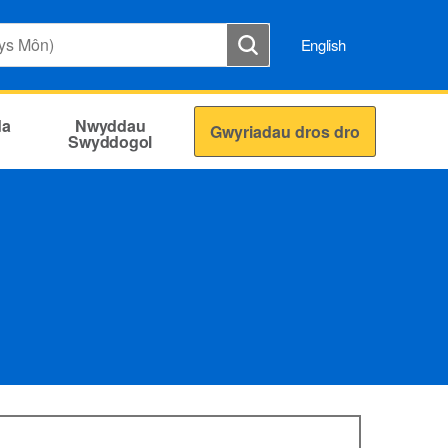
English
da
Nwyddau
Gwyriadau dros dro
Swyddogol