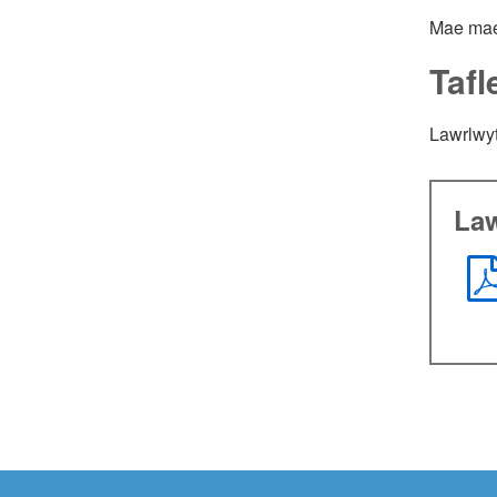
Mae maes
Tafl
Lawrlw
Law