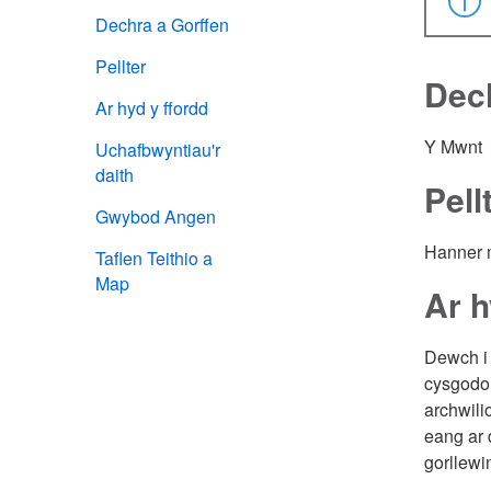
Dechra a Gorffen
Pellter
Dech
Ar hyd y ffordd
Y Mwnt
Uchafbwyntiau'r
daith
Pell
Gwybod Angen
Hanner mi
Taflen Teithio a
Map
Ar h
Dewch i 
cysgodol
archwili
eang ar 
gorllewi