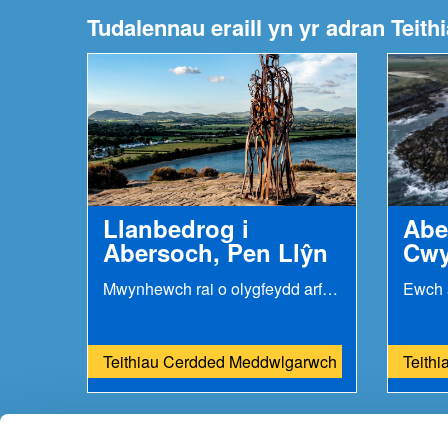
Tudalennau eraill yn yr adran Tei
Llanbedrog i
Abe
Abersoch, Pen Llŷn
Cwy
Mwynhewch rai o olygfeydd arfordirol gorau pentref...
Teithiau Cerdded Meddwlgarwch
Teith