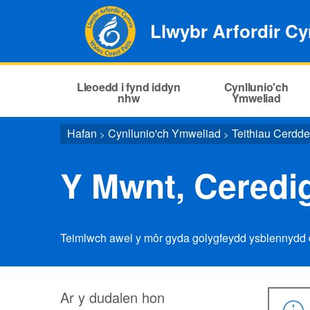
Llwybr Arfordir C
Lleoedd i fynd iddyn
Cynllunio'ch
nhw
Ymweliad
Hafan
Cynllunio'ch Ymweliad
Teithiau Cerdd
>
>
Y Mwnt, Ceredi
Teimlwch awel y môr gyda golygfeydd ysblennydd 
Ar y dudalen hon