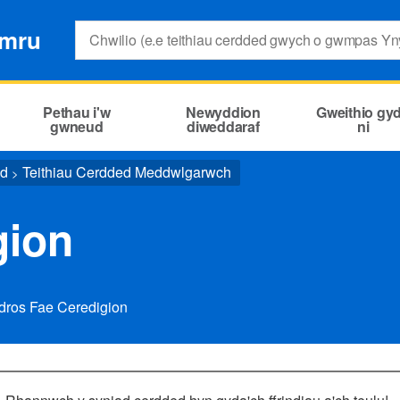
Search:
ymru
Pethau i'w
Newyddion
Gweithio gy
gwneud
diweddaraf
ni
ed
Teithiau Cerdded Meddwlgarwch
>
gion
dros Fae Ceredigion