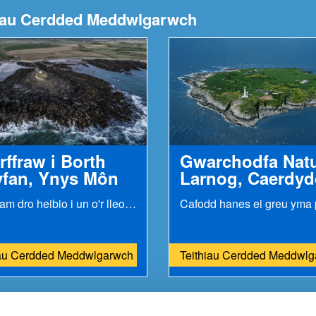
thiau Cerdded Meddwlgarwch
rffraw i Borth
Gwarchodfa Nat
fan, Ynys Môn
Larnog, Caerdy
Ewch am dro heibio i un o'r lleoedd gorau i dynnu...
iau Cerdded Meddwlgarwch
Teithiau Cerdded Meddwl