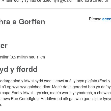
Rhannwch y syniad cerdded hyn gyda'ch ffrindiau a'ch teulu!
ra a Gorffen
Please
acce
ter
lltir (0.5 milltir) neu 1 km
yd y ffordd
ddarganfod y Mwnt sydd wedi’i enwi ar ôl y bryn pigfain (Foel 
 a’i eglwys wyngalchog dlos. Mae’r daith gerdded hon yn defny
o copa Foel y Mwnt – yn sicr, mae’n werth yr ymdrech, a chewc
draws Bae Ceredigion. Ar ddiwrnod clir gallwch gael cip ar fynyd
n.