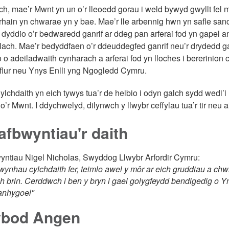
h, mae’r Mwnt yn un o’r lleoedd gorau i weld bywyd gwyllt fel mor
rhain yn chwarae yn y bae. Mae’r lle arbennig hwn yn safle san
 dyddio o’r bedwaredd ganrif ar ddeg pan arferai fod yn gapel 
lach. Mae’r bedyddfaen o’r ddeuddegfed ganrif neu’r drydedd gan
io o adeiladwaith cynharach a arferai fod yn lloches i bererinion
flur neu Ynys Enlli yng Ngogledd Cymru.
ylchdaith yn eich tywys tua’r de heibio i odyn galch sydd wedi’
o’r Mwnt. I ddychwelyd, dilynwch y llwybr ceffylau tua’r tir neu a
fbwyntiau'r daith
ntiau Nigel Nicholas, Swyddog Llwybr Arfordir Cymru:
ynhau cylchdaith fer, teimlo awel y môr ar eich gruddiau a chwil
 brin. Cerddwch i ben y bryn i gael golygfeydd bendigedig o Yny
anhygoel"
bod Angen