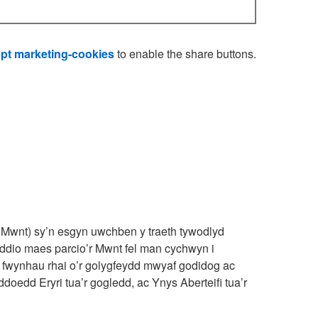
pt marketing-cookies
to enable the share buttons.
y Mwnt) sy’n esgyn uwchben y traeth tywodlyd
ddio maes parcio’r Mwnt fel man cychwyn i
h fwynhau rhai o’r golygfeydd mwyaf godidog ac
doedd Eryri tua’r gogledd, ac Ynys Aberteifi tua’r