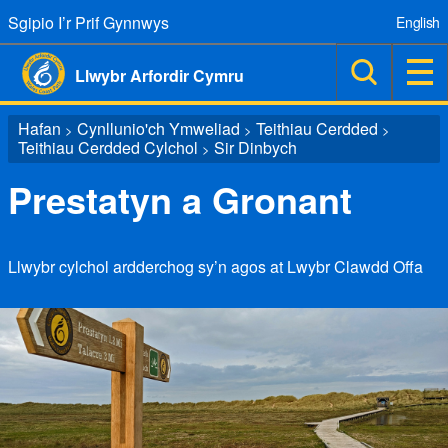
Sgipio I’r Prif Gynnwys
English
Llwybr Arfordir Cymru
Hafan
Cynllunio'ch Ymweliad
Teithiau Cerdded
>
>
>
Teithiau Cerdded Cylchol
Sir Dinbych
>
Prestatyn a Gronant
Llwybr cylchol ardderchog sy’n agos at Lwybr Clawdd Offa