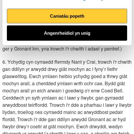
sy'n cynnwys mast cyfathrebu a radar. Trowch i'r dde a dilyn
llwybr cul wrth ochr Coedwig Erw. Mae'r llwybr yn troi i'r
Caniatáu popeth
chwith wedyn a pharhau i lawr trwy gwm coediog, gan agor
allan yn y pen draw nes cyrraedd adeiladau fferm Nant y
Angenrheidiol yn unig
Crai. (Er mwyn ymweld â'r dafarn, daliwch ati i gerdded i lawr
ffordd y fferm, sef Lôn Nant y Crai, i gyrraedd pentref Gronant
ger y Gronant Inn, yna trowch i'r chwith i adael y pentref.)
6. Ychydig cyn cyrraedd ffermdy Nant y Crai, trowch i'r chwith
gan ddilyn yr arwydd drwy giât mochyn ac i fyny’r llethr
glaswelltog. Ewch ymlaen heibio ychydig goed a thrwy giât
mochyn arall, a cherdded ymlaen wrth ochr cae. Bydd giât
mochyn arall yn eich arwain i goedwig o'r enw Coed Bell.
Cerddwch yn syth ymlaen ac i lawr y llwybr, gan gyrraedd
arwyddbost teirffordd. Trowch i'r dde a pharhau i lawr y llwybr
llydan, troellog nes cyrraedd mainc ac arwyddbost pedair
ffordd. Trowch i'r dde gan ddilyn arwydd Gronant ac ar hyd
llwybr drwy’r coetir at giât mochyn. Ewch drwyddi, wedyn
dilynwch yr arwydd i’r chwith i lawr y cae, a chwilio am fwlch