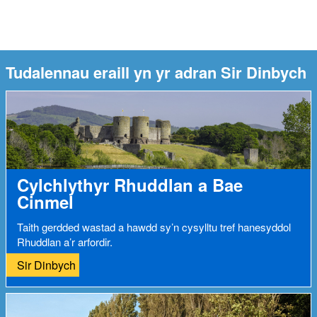
Tudalennau eraill yn yr adran Sir Dinbych
Cylchlythyr Rhuddlan a Bae
Cinmel
Taith gerdded wastad a hawdd sy’n cysylltu tref hanesyddol
Rhuddlan a’r arfordir.
Sir Dinbych