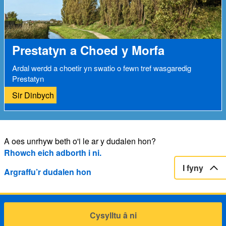
Prestatyn a Choed y Morfa
Ardal werdd a choetir yn swatio o fewn tref wasgaredig
Prestatyn
Sir Dinbych
A oes unrhyw beth o'i le ar y dudalen hon?
Rhowch eich adborth i ni.
I fyny
Argraffu’r dudalen hon
Cysylltu â ni