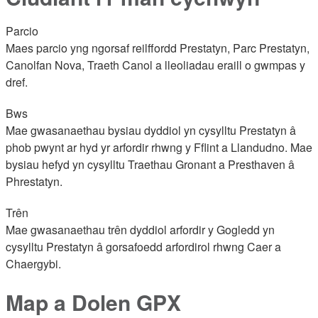
Parcio
Maes parcio yng ngorsaf reilffordd Prestatyn, Parc Prestatyn,
Canolfan Nova, Traeth Canol a lleoliadau eraill o gwmpas y
dref.
Bws
Mae gwasanaethau bysiau dyddiol yn cysylltu Prestatyn â
phob pwynt ar hyd yr arfordir rhwng y Fflint a Llandudno. Mae
bysiau hefyd yn cysylltu Traethau Gronant a Presthaven â
Phrestatyn.
Trên
Mae gwasanaethau trên dyddiol arfordir y Gogledd yn
cysylltu Prestatyn â gorsafoedd arfordirol rhwng Caer a
Chaergybi.
Map a Dolen GPX