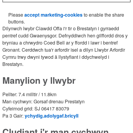
Please
accept marketing-cookies
to enable the share
buttons.
Dilynwch lwybr Clawdd Offa i'r tir o Brestatyn i gyrraedd
pentref cudd Gwaenysgor. Defnyddiwch hen gilffordd dros y
bryniau a chrwydro Coed Bell ar y ffordd i lawr i bentref
Gronant. Cerddwch tua'r arfordir isel a dilyn Llwybr Arfordir
Cymru trwy dwyni tywod â llystyfiant i ddychwelyd i
Brestatyn.
Manylion y llwybr
Pellter: 7.4 milltir / 11.8km
Man cychwyn: Gorsaf drenau Prestatyn
Cyfeirnod grid: SJ 06417 83079
Pa 3 Gair:
ychydig.adolygaf.bricyll
Cludiant i'r man cychwyn