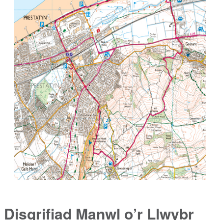
Disgrifiad Manwl o’r Llwybr