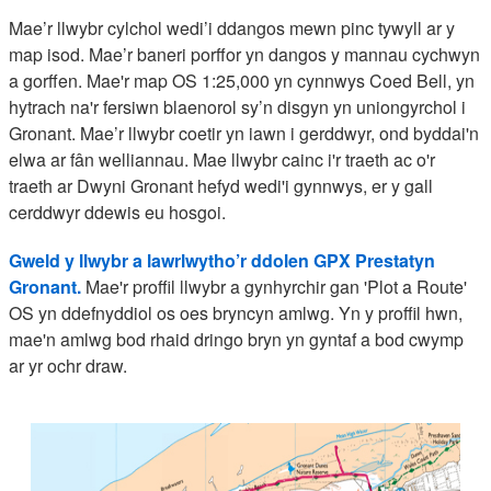
Mae’r llwybr cylchol wedi’i ddangos mewn pinc tywyll ar y
map isod. Mae’r baneri porffor yn dangos y mannau cychwyn
a gorffen. Mae'r map OS 1:25,000 yn cynnwys Coed Bell, yn
hytrach na'r fersiwn blaenorol sy’n disgyn yn uniongyrchol i
Gronant. Mae’r llwybr coetir yn iawn i gerddwyr, ond byddai'n
elwa ar fân welliannau. Mae llwybr cainc i'r traeth ac o'r
traeth ar Dwyni Gronant hefyd wedi'i gynnwys, er y gall
cerddwyr ddewis eu hosgoi.
Gweld y llwybr a lawrlwytho’r ddolen GPX Prestatyn
Gronant.
Mae'r proffil llwybr a gynhyrchir gan 'Plot a Route'
OS yn ddefnyddiol os oes bryncyn amlwg. Yn y proffil hwn,
mae'n amlwg bod rhaid dringo bryn yn gyntaf a bod cwymp
ar yr ochr draw.