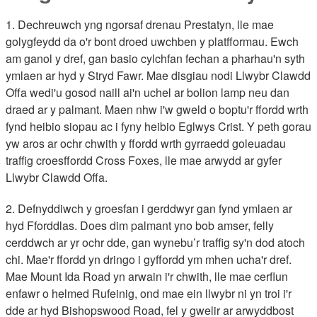
1. Dechreuwch yng ngorsaf drenau Prestatyn, lle mae
golygfeydd da o'r bont droed uwchben y platfformau. Ewch
am ganol y dref, gan basio cylchfan fechan a pharhau'n syth
ymlaen ar hyd y Stryd Fawr. Mae disgiau nodi Llwybr Clawdd
Offa wedi'u gosod naill ai'n uchel ar bolion lamp neu dan
draed ar y palmant. Maen nhw i'w gweld o boptu'r ffordd wrth
fynd heibio siopau ac i fyny heibio Eglwys Crist. Y peth gorau
yw aros ar ochr chwith y ffordd wrth gyrraedd goleuadau
traffig croesffordd Cross Foxes, lle mae arwydd ar gyfer
Llwybr Clawdd Offa.
2. Defnyddiwch y groesfan i gerddwyr gan fynd ymlaen ar
hyd Fforddlas. Does dim palmant yno bob amser, felly
cerddwch ar yr ochr dde, gan wynebu’r traffig sy'n dod atoch
chi. Mae'r ffordd yn dringo i gyffordd ym mhen ucha'r dref.
Mae Mount Ida Road yn arwain i'r chwith, lle mae cerflun
enfawr o helmed Rufeinig, ond mae ein llwybr ni yn troi i'r
dde ar hyd Bishopswood Road, fel y gwelir ar arwyddbost