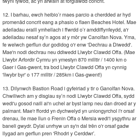
twyni tywod, ac yn arwain at forglawdd concrit.
12. I barhau, ewch heibio’r maes parcio a cherdded ar hyd
promenâd concrit eang a phasio o flaen Beaches Hotel. Mae
adeiladau eraill ymhellach i ffwrdd o’r amddiffynfeydd, a'r
adeiladau nesaf sy’n agos at y môr yw Canolfan Nova. Yma,
fe welwch gerflun dur godidog o'r enw 'Dechrau a Diwedd'.
Mae'n nodi dechrau neu ddiwedd Llwybr Clawdd Offa. (Mae
Llwybr Arfordir Cymru yn ymestyn 870 milltir / 1400 km o
Gaer i Gas-gwent, tra bod Llwybr Clawdd Offa yn cynnig
'llwybr byr' o 177 milltir / 285km i Gas-gwent!)
13. Dilynwch Bastion Road i gyfeiriad y tir o Ganolfan Nova.
Chwiliwch am y disgiau sy’n nodi Llwybr Clawdd Offa, sydd
wedi'u gosod naill ai'n uchel ar byst lamp neu dan droed ar y
palmant. Mae'r ffordd yn dychwelyd yn uniongyrchol i'r orsaf
drenau, lle mae llun o Frenin Offa o Mersia wedi'i ysgythru ar
baneli gwydr. Dylai unrhyw un sy'n dal trên o'r orsaf gadw
llygad am gerflun pren 'Rhodri y Cerddwr’.