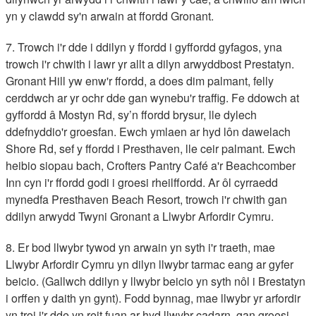
yn y clawdd sy'n arwain at ffordd Gronant.
7. Trowch i'r dde i ddilyn y ffordd i gyffordd gyfagos, yna
trowch i'r chwith i lawr yr allt a dilyn arwyddbost Prestatyn.
Gronant Hill yw enw'r ffordd, a does dim palmant, felly
cerddwch ar yr ochr dde gan wynebu'r traffig. Fe ddowch at
gyffordd â Mostyn Rd, sy’n ffordd brysur, lle dylech
ddefnyddio'r groesfan. Ewch ymlaen ar hyd lôn dawelach
Shore Rd, sef y ffordd i Presthaven, lle ceir palmant. Ewch
heibio siopau bach, Crofters Pantry Café a'r Beachcomber
Inn cyn i'r ffordd godi i groesi rheilffordd. Ar ôl cyrraedd
mynedfa Presthaven Beach Resort, trowch i'r chwith gan
ddilyn arwydd Twyni Gronant a Llwybr Arfordir Cymru.
8. Er bod llwybr tywod yn arwain yn syth i'r traeth, mae
Llwybr Arfordir Cymru yn dilyn llwybr tarmac eang ar gyfer
beicio. (Gallwch ddilyn y llwybr beicio yn syth nôl i Brestatyn
i orffen y daith yn gynt). Fodd bynnag, mae llwybr yr arfordir
yn troi i'r dde yn reit fuan ar hyd llwybr cadarn, gan groesi