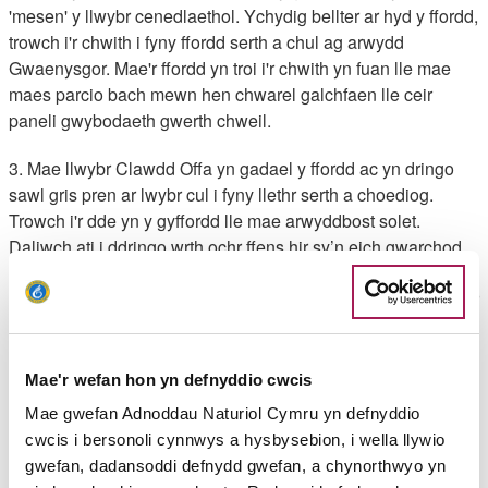
'mesen' y llwybr cenedlaethol. Ychydig bellter ar hyd y ffordd,
trowch i'r chwith i fyny ffordd serth a chul ag arwydd
Gwaenysgor. Mae'r ffordd yn troi i'r chwith yn fuan lle mae
maes parcio bach mewn hen chwarel galchfaen lle ceir
paneli gwybodaeth gwerth chweil.
3. Mae llwybr Clawdd Offa yn gadael y ffordd ac yn dringo
sawl gris pren ar lwybr cul i fyny llethr serth a choediog.
Trowch i'r dde yn y gyffordd lle mae arwyddbost solet.
Daliwch ati i ddringo wrth ochr ffens hir sy’n eich gwarchod
rhag ochrau'r chwarel, gan basio tŷ unig. Yn fuan wedyn,
mae dwy res o risiau pren yn codi'n serth, ac yna mae'r llwybr
yn parhau i ddringo i fyny mwy o risiau pren ar hyd llethr o
goed a llwyni eithin. Mae'r golygfeydd yn ymestyn ar hyd yr
arfordir o Brestatyn i Ben y Gogarth. Wedyn, ewch drwy'r giât
Mae'r wefan hon yn defnyddio cwcis
mochyn a dilyn llwybr cul yn syth ar draws llethr serth. Ewch
Mae gwefan Adnoddau Naturiol Cymru yn defnyddio
trwy giât a chyrraedd arwyddbost tair ffordd. Mae Llwybr
cwcis i bersonoli cynnwys a hysbysebion, i wella llywio
Clawdd Offa yn parhau'n syth ymlaen, ond mae ein llwybr
gwefan, dadansoddi defnydd gwefan, a chynorthwyo yn
ni'n troi i'r chwith gan ddilyn yr arwydd i Gwaenysgor ac yn