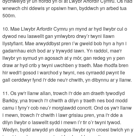
dychwelyd yr un ffordd yn ôl at Lwybr Arfordir Cymru. Os nad
wnewch chi ddewis yr opsiwn hwn, byddwch yn arbed tua
500m.
10. Mae Llwybr Arfordir Cymru yn mynd ar hyd llwybr cul o
dywod neu laswellt gan ymlwybro drwy’r twyni llawn
llystyfiant. Mae arwyddbyst pren i’w gweld bob hyn a hyn i
gadarnhau eich bod ar y trywydd iawn. Yn raddol, mae'r
llwybr yn symud yn agosach at y môr, gan redeg yn y pen
draw ar hyd crib y twyni uwchben y traeth. Mae rhodfa bren
hir wedi'i gosod i warchod y twyni, nes cyrraedd pwynt lle
gall cerddwyr fynd i'r dde neu'r chwith, yn dibynnu ar y llanw.
11. Os yw'r llanw allan, trowch i'r dde am draeth tywodlyd
Barkby, yna trowch i'r chwith a dilyn y traeth nes bod modd
camu i fyny’r cob neu’r morglawdd concrit. Ond os yw'r llanw
i mewn, trowch i'r chwith i lawr grisiau pren, yna i'r dde a
dilyn llwybr o laswellt sydd i mewn i’r tir o’r twyni tywod.
Wedyn, bydd arwydd yn dangos llwybr sy'n croesi bwlch yn y