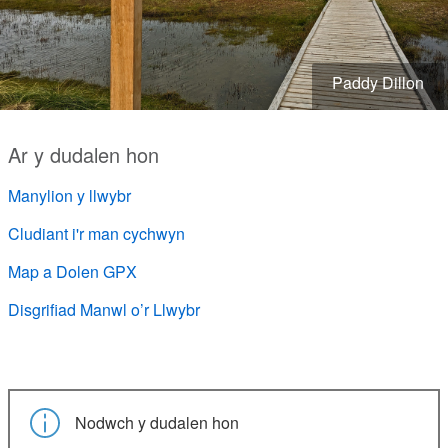
Paddy Dillon
Ar y dudalen hon
Manylion y llwybr
Cludiant i'r man cychwyn
Map a Dolen GPX
Disgrifiad Manwl o’r Llwybr
Nodwch y dudalen hon