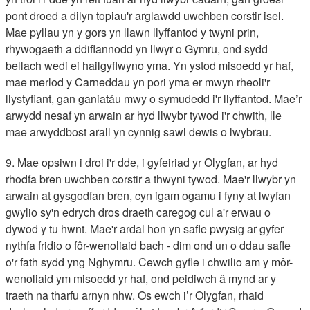
pont droed a dilyn topiau'r arglawdd uwchben corstir isel.
Mae pyllau yn y gors yn llawn llyffantod y twyni prin,
rhywogaeth a ddiflannodd yn llwyr o Gymru, ond sydd
bellach wedi ei hailgyflwyno yma. Yn ystod misoedd yr haf,
mae merlod y Carneddau yn pori yma er mwyn rheoli'r
llystyfiant, gan ganiatáu mwy o symudedd i'r llyffantod. Mae’r
arwydd nesaf yn arwain ar hyd llwybr tywod i'r chwith, lle
mae arwyddbost arall yn cynnig sawl dewis o lwybrau.
9. Mae opsiwn i droi i'r dde, i gyfeiriad yr Olygfan, ar hyd
rhodfa bren uwchben corstir a thwyni tywod. Mae'r llwybr yn
arwain at gysgodfan bren, cyn igam ogamu i fyny at lwyfan
gwylio sy'n edrych dros draeth caregog cul a'r erwau o
dywod y tu hwnt. Mae'r ardal hon yn safle pwysig ar gyfer
nythfa fridio o fôr-wenoliaid bach - dim ond un o ddau safle
o'r fath sydd yng Nghymru. Cewch gyfle i chwilio am y môr-
wenoliaid ym misoedd yr haf, ond peidiwch â mynd ar y
traeth na tharfu arnyn nhw. Os ewch i’r Olygfan, rhaid