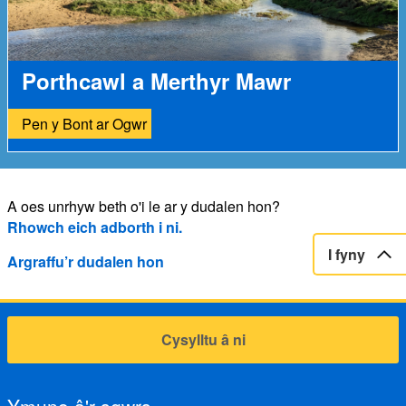
Porthcawl a Merthyr Mawr
Pen y Bont ar Ogwr
A oes unrhyw beth o'i le ar y dudalen hon?
Rhowch eich adborth i ni.
I fyny
Argraffu’r dudalen hon
Cysylltu â ni