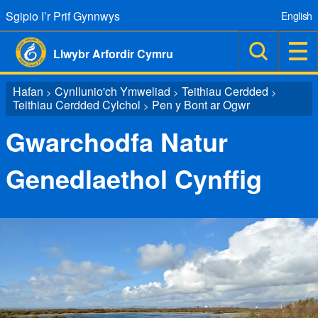
Sgipio I’r Prif Gynnwys
English
Llwybr Arfordir Cymru
Hafan
Cynllunio'ch Ymweliad
Teithiau Cerdded
>
>
>
Teithiau Cerdded Cylchol
Pen y Bont ar Ogwr
>
Gwarchodfa Natur
Genedlaethol Cynffig