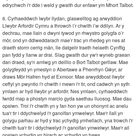
edrychwch i'r dde i weld y gwaith dur enfawr ym Mhort Talbot.
6. Cyrhaeddwch lwybr llydan, glaswelltog ag arwyddion
Llwybr Arfordir Cymru a throwch i’r chwith i’w ddilyn. Ar y
dechrau, mae llain o dwyni tywod yn rhwystro golygfa o’r
môr, ond yn ddiweddarach mae’r trac yn rhedeg yn nes at
draeth storm cerrig mân, lle datgelir traeth helaeth Cynffig
pan fydd y llanw ar drai. Slag gwaith dur yw'r wyneb graean
dan draed, sy'n amlwg yn deillio o Bort Talbot gerllaw. Mae
golygfeydd yn ymestyn o Abertawe a Phenrhyn Gŵyr, ar
draws Môr Hafren hyd at Exmoor. Mae arwyddbost llwybr
ceffyl yn pwyntio i'r chwith i mewn i'r tir, ond cadwch yn syth
ymlaen ar hyd llwybr yr arfordir. Nes ymlaen, cyrhaeddwch
fwrdd map a phostyn marcio gyda saethau lluosog. Mae dau
opsiwn. Troi i'r chwith yn y fan hon yw un ohonynt ac anelu
tua'r tir i ddychwelyd i'r ganolfan ymwelwyr. Mae'r llall yn
golygu parhau ar hyd y trac ychydig ymhellach, yna trowch i'r
chwith tua'r tir i ddychwelyd i'r ganolfan ymwelwyr. Mae'r ail
opsiwn ychydig yn hirach ac ychydig yn haws.