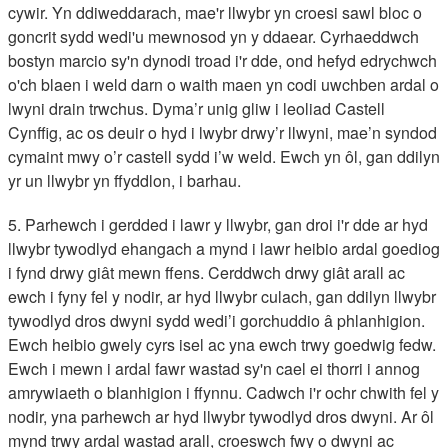
cywir. Yn ddiweddarach, mae'r llwybr yn croesi sawl bloc o
goncrit sydd wedi'u mewnosod yn y ddaear. Cyrhaeddwch
bostyn marcio sy'n dynodi troad i'r dde, ond hefyd edrychwch
o'ch blaen i weld darn o waith maen yn codi uwchben ardal o
lwyni drain trwchus. Dyma’r unig gliw i leoliad Castell
Cynffig, ac os deuir o hyd i lwybr drwy’r llwyni, mae’n syndod
cymaint mwy o’r castell sydd i’w weld. Ewch yn ôl, gan ddilyn
yr un llwybr yn ffyddlon, i barhau.
5. Parhewch i gerdded i lawr y llwybr, gan droi i'r dde ar hyd
llwybr tywodlyd ehangach a mynd i lawr heibio ardal goediog
i fynd drwy giât mewn ffens. Cerddwch drwy giât arall ac
ewch i fyny fel y nodir, ar hyd llwybr culach, gan ddilyn llwybr
tywodlyd dros dwyni sydd wedi’i gorchuddio â phlanhigion.
Ewch heibio gwely cyrs isel ac yna ewch trwy goedwig fedw.
Ewch i mewn i ardal fawr wastad sy'n cael ei thorri i annog
amrywiaeth o blanhigion i ffynnu. Cadwch i'r ochr chwith fel y
nodir, yna parhewch ar hyd llwybr tywodlyd dros dwyni. Ar ôl
mynd trwy ardal wastad arall, croeswch fwy o dwyni ac