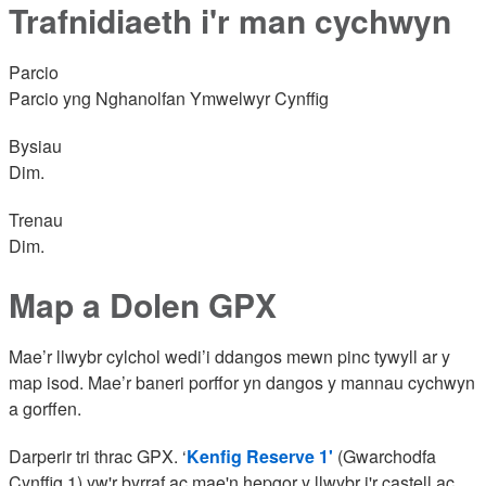
Trafnidiaeth i'r man cychwyn
Parcio
Parcio yng Nghanolfan Ymwelwyr Cynffig
Bysiau
Dim.
Trenau
Dim.
Map a Dolen GPX
Mae’r llwybr cylchol wedi’i ddangos mewn pinc tywyll ar y
map isod. Mae’r baneri porffor yn dangos y mannau cychwyn
a gorffen.
Darperir tri thrac GPX. ‘
Kenfig Reserve 1'
(Gwarchodfa
Cynffig 1) yw'r byrraf ac mae'n hepgor y llwybr i'r castell ac