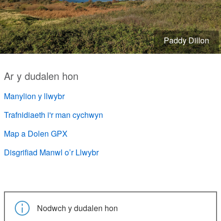
Paddy Dillon
Ar y dudalen hon
Manylion y llwybr
Trafnidiaeth i'r man cychwyn
Map a Dolen GPX
Disgrifiad Manwl o’r Llwybr
Nodwch y dudalen hon