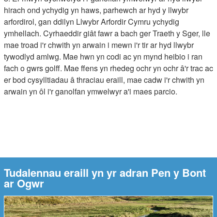
hirach ond ychydig yn haws, parhewch ar hyd y llwybr
arfordirol, gan ddilyn Llwybr Arfordir Cymru ychydig
ymhellach. Cyrhaeddir giât fawr a bach ger Traeth y Sger, lle
mae troad i'r chwith yn arwain i mewn i'r tir ar hyd llwybr
tywodlyd amlwg. Mae hwn yn codi ac yn mynd heibio i ran
fach o gwrs golff. Mae ffens yn rhedeg ochr yn ochr â'r trac ac
er bod cysylltiadau â thraciau eraill, mae cadw i'r chwith yn
arwain yn ôl i'r ganolfan ymwelwyr a'i maes parcio.
Tudalennau eraill yn yr adran Pen y Bont
ar Ogwr