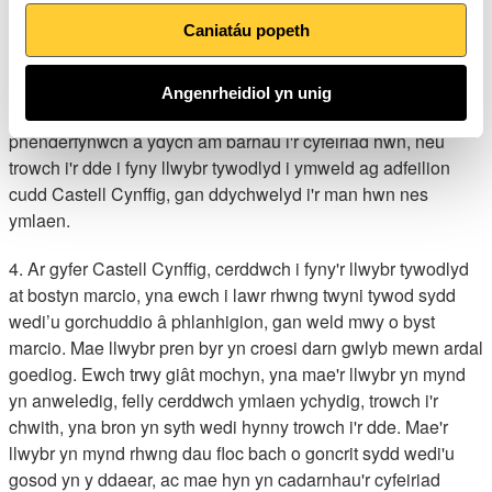
warchodfa natur. Fodd bynnag, cerddwch ychydig ymhellach
Caniatáu popeth
ar hyd y ffordd a throwch i'r chwith ar hyd llwybr arall, gan
fynd heibio i hysbysfwrdd gwarchodfa natur. Dilynwch y
llwybr am ychydig drwy redyn ac ewch drwy giât mewn ffens.
Angenrheidiol yn unig
Parhewch yn raddol i lawr y bryn ar hyd y llwybr a
phenderfynwch a ydych am barhau i'r cyfeiriad hwn, neu
trowch i'r dde i fyny llwybr tywodlyd i ymweld ag adfeilion
cudd Castell Cynffig, gan ddychwelyd i'r man hwn nes
ymlaen.
4. Ar gyfer Castell Cynffig, cerddwch i fyny'r llwybr tywodlyd
at bostyn marcio, yna ewch i lawr rhwng twyni tywod sydd
wedi’u gorchuddio â phlanhigion, gan weld mwy o byst
marcio. Mae llwybr pren byr yn croesi darn gwlyb mewn ardal
goediog. Ewch trwy giât mochyn, yna mae'r llwybr yn mynd
yn anweledig, felly cerddwch ymlaen ychydig, trowch i'r
chwith, yna bron yn syth wedi hynny trowch i'r dde. Mae'r
llwybr yn mynd rhwng dau floc bach o goncrit sydd wedi'u
gosod yn y ddaear, ac mae hyn yn cadarnhau'r cyfeiriad