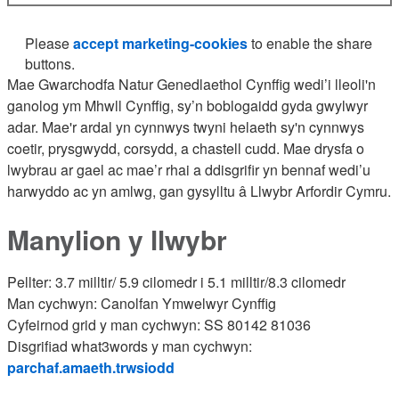
Please
accept marketing-cookies
to enable the share
buttons.
Mae Gwarchodfa Natur Genedlaethol Cynffig wedi’i lleoli'n
ganolog ym Mhwll Cynffig, sy’n boblogaidd gyda gwylwyr
adar. Mae'r ardal yn cynnwys twyni helaeth sy'n cynnwys
coetir, prysgwydd, corsydd, a chastell cudd. Mae drysfa o
lwybrau ar gael ac mae’r rhai a ddisgrifir yn bennaf wedi’u
harwyddo ac yn amlwg, gan gysylltu â Llwybr Arfordir Cymru.
Manylion y llwybr
Pellter: 3.7 milltir/ 5.9 cilomedr i 5.1 milltir/8.3 cilomedr
Man cychwyn: Canolfan Ymwelwyr Cynffig
Cyfeirnod grid y man cychwyn: SS 80142 81036
Disgrifiad what3words y man cychwyn:
parchaf.amaeth.trwsiodd