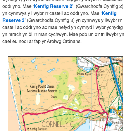
oddi yno. Mae ‘
Kenfig Reserve 2'
’ (Gwarchodfa Cynffig 2)
yn cynnwys y llwybr i'r castell ac oddi yno. Mae ‘
Kenfig
Reserve 3'
(Gwarchodfa Cynffig 3) yn cynnwys y llwybr i'r
castell ac oddi yno ac mae hefyd yn cymryd llwybr ychydig
yn hirach yn ôl i'r man cychwyn. Mae pob un o'r tri llwybr yn
cael eu nodi ar fap yr Arolwg Ordnans.