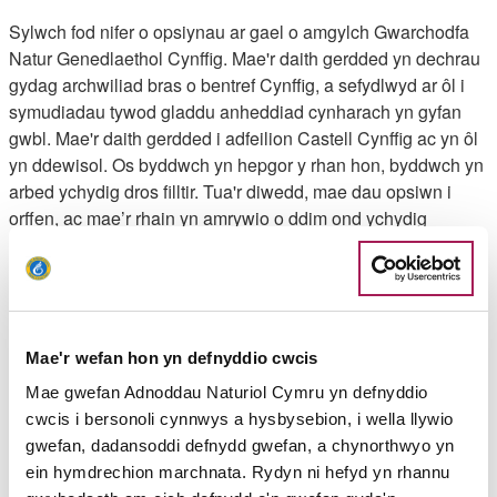
Sylwch fod nifer o opsiynau ar gael o amgylch Gwarchodfa
Natur Genedlaethol Cynffig. Mae'r daith gerdded yn dechrau
gydag archwiliad bras o bentref Cynffig, a sefydlwyd ar ôl i
symudiadau tywod gladdu anheddiad cynharach yn gyfan
gwbl. Mae'r daith gerdded i adfeilion Castell Cynffig ac yn ôl
yn ddewisol. Os byddwch yn hepgor y rhan hon, byddwch yn
arbed ychydig dros filltir. Tua'r diwedd, mae dau opsiwn i
orffen, ac mae’r rhain yn amrywio o ddim ond ychydig
gannoedd o lathenni.
1. Dechreuwch yn y maes parcio yng
Nghanolfan
Gwarchodfa Cynffig
, a gwnewch yn siŵr eich bod chi’n
mynd i mewn i'r ganolfan os yw ar agor. Yn y gaeaf, mae rhai
Mae'r wefan hon yn defnyddio cwcis
o'r llwybrau yn y warchodfa yn mynd yn ddwrlawn a gall y
Mae gwefan Adnoddau Naturiol Cymru yn defnyddio
staff gynnig cyngor. Ar bob adeg o'r flwyddyn, gall gwylwyr
cwcis i bersonoli cynnwys a hysbysebion, i wella llywio
adar wirio yn y ganolfan i ddarganfod pa rywogaethau sy'n
gwefan, dadansoddi defnydd gwefan, a chynorthwyo yn
byw yn y warchodfa ar hyn o bryd. Mae cuddfannau adar ar
ein hymdrechion marchnata. Rydyn ni hefyd yn rhannu
gael ger Pwll Cynffig, ond nid ymwelir â nhw ar y daith hon.