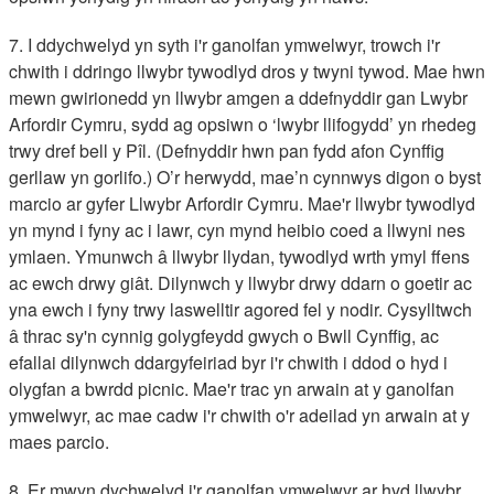
7. I ddychwelyd yn syth i'r ganolfan ymwelwyr, trowch i'r
chwith i ddringo llwybr tywodlyd dros y twyni tywod. Mae hwn
mewn gwirionedd yn llwybr amgen a ddefnyddir gan Lwybr
Arfordir Cymru, sydd ag opsiwn o ‘lwybr llifogydd’ yn rhedeg
trwy dref bell y Pîl. (Defnyddir hwn pan fydd afon Cynffig
gerllaw yn gorlifo.) O’r herwydd, mae’n cynnwys digon o byst
marcio ar gyfer Llwybr Arfordir Cymru. Mae'r llwybr tywodlyd
yn mynd i fyny ac i lawr, cyn mynd heibio coed a llwyni nes
ymlaen. Ymunwch â llwybr llydan, tywodlyd wrth ymyl ffens
ac ewch drwy giât. Dilynwch y llwybr drwy ddarn o goetir ac
yna ewch i fyny trwy laswelltir agored fel y nodir. Cysylltwch
â thrac sy'n cynnig golygfeydd gwych o Bwll Cynffig, ac
efallai dilynwch ddargyfeiriad byr i'r chwith i ddod o hyd i
olygfan a bwrdd picnic. Mae'r trac yn arwain at y ganolfan
ymwelwyr, ac mae cadw i'r chwith o'r adeilad yn arwain at y
maes parcio.
8. Er mwyn dychwelyd i'r ganolfan ymwelwyr ar hyd llwybr