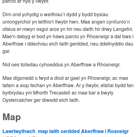
parcio ar hyd y llwybr.
Dim ond ychydig o weithiau’r dydd y bydd bysiau
uniongyrchol yn teithio'r llwybr hwn. Mae angen cynllunio’n
ofalus er mwyn osgoi aros yn hir neu daith hir drwy Langefni.
Mae'n debyg ei bod yn haws parcio yn Rhosneigr a dal bws i
Aberffraw i ddechrau eich taith gerdded, neu ddefnyddio dau
gar.
Nid oes toiledau cyhoeddus yn Aberffraw a Rhosneigr.
Mae digonedd o fwyd a diod ar gael yn Rhosneigr, ac mae
tafarn a siop fechan yn Aberffraw. Ar y llwybr, efallai bydd fan
byrbrydau ym Mhorth Trecastell ac mae bar a bwyty
Oystercatcher ger diwedd eich taith.
Map
Lawrlwythwch map taith cerdded Aberffraw i Rosneigr