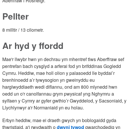
Aberffraw i Rosneigr.
Pellter
8 milltir / 13 cilometr.
Ar hyd y ffordd
Mae'r llwybr hwn yn dechrau ym mhentref tlws Aberffraw sef
pentrefan bach cysglyd a arferai fod yn brifddinas Gogledd
Cymru. Heddiw, mae holl olion y palasoedd lle byddai’r
brenhinoedd a’r tywysogion yn gweinyddu eu
harglwyddiaeth wedi diflannu, ond am 800 mlynedd hwn
oedd un o'r canolfannau grym pwysicaf yng Nghymru a
sylfaen y Cymry ar gyfer gwthio’r Gwyddelod, y Sacsoniaid, y
Llychlynwyr a'r Normaniaid yn eu holau.
Erbyn heddiw, mae ei draeth gwych yn boblogaidd gyda
thwristiaid, a'i rwydwaith o
dwyni tywod
gwarchodedig yn