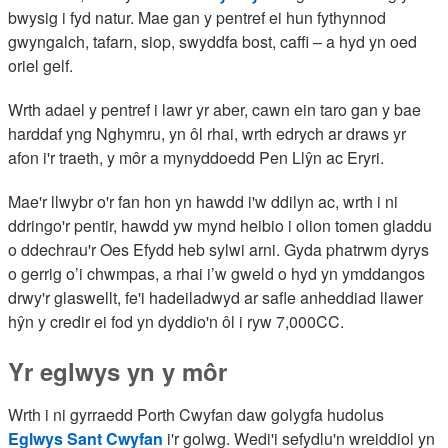
bwysig i fyd natur. Mae gan y pentref ei hun fythynnod
gwyngalch, tafarn, siop, swyddfa bost, caffi – a hyd yn oed
oriel gelf.
Wrth adael y pentref i lawr yr aber, cawn ein taro gan y bae
harddaf yng Nghymru, yn ôl rhai, wrth edrych ar draws yr
afon i'r traeth, y môr a mynyddoedd Pen Llŷn ac Eryri.
Mae'r llwybr o'r fan hon yn hawdd i'w ddilyn ac, wrth i ni
ddringo'r pentir, hawdd yw mynd heibio i olion tomen gladdu
o ddechrau'r Oes Efydd heb sylwi arni. Gyda phatrwm dyrys
o gerrig o’i chwmpas, a rhai i’w gweld o hyd yn ymddangos
drwy'r glaswellt, fe'i hadeiladwyd ar safle anheddiad llawer
hŷn y credir ei fod yn dyddio'n ôl i ryw 7,000CC.
Yr eglwys yn y môr
Wrth i ni gyrraedd Porth Cwyfan daw golygfa hudolus
Eglwys Sant Cwyfan
i'r golwg. Wedi'i sefydlu'n wreiddiol yn