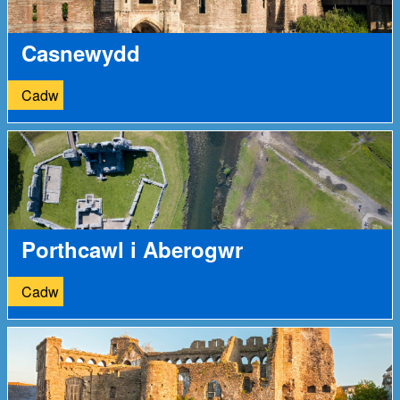
Casnewydd
Cadw
Porthcawl i Aberogwr
Cadw