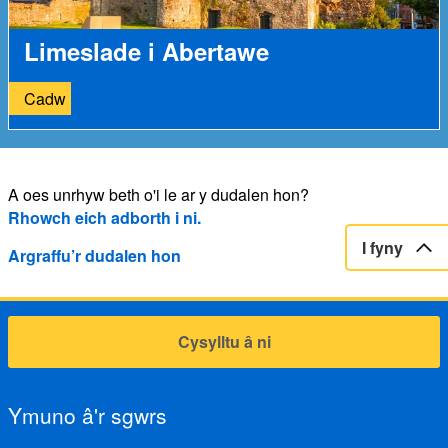
Limeslade i Abertawe
Cadw
A oes unrhyw beth o'i le ar y dudalen hon?
Rhowch eich adborth i ni.
I fyny
Argraffu’r dudalen hon
Cysylltu â ni
Ymuno â'r sgwrs