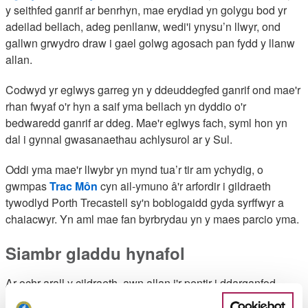
y seithfed ganrif ar benrhyn, mae erydiad yn golygu bod yr
adeilad bellach, adeg penllanw, wedi'i ynysu’n llwyr, ond
gallwn grwydro draw i gael golwg agosach pan fydd y llanw
allan.
Codwyd yr eglwys garreg yn y ddeuddegfed ganrif ond mae'r
rhan fwyaf o'r hyn a saif yma bellach yn dyddio o'r
bedwaredd ganrif ar ddeg. Mae'r eglwys fach, syml hon yn
dal i gynnal gwasanaethau achlysurol ar y Sul.
Oddi yma mae'r llwybr yn mynd tua’r tir am ychydig, o
gwmpas
Trac Môn
cyn ail-ymuno â'r arfordir i gildraeth
tywodlyd Porth Trecastell sy'n boblogaidd gyda syrffwyr a
chaiacwyr. Yn aml mae fan byrbrydau yn y maes parcio yma.
Siambr gladdu hynafol
Ar ochr arall y cildraeth, awn allan i'r pentir i ddarganfod
siambr gladdu Neolithig
Barclodiad y Gawres
. Wedi'i gosod