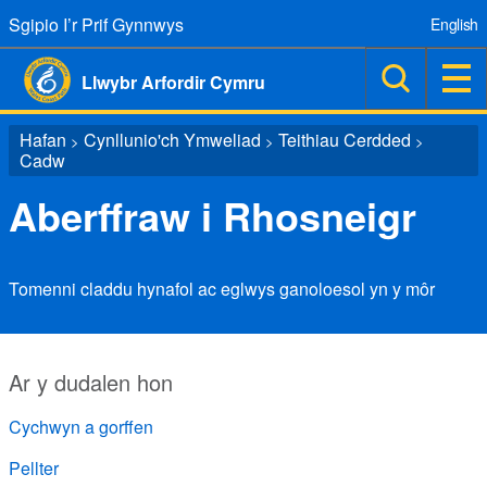
Sgipio I’r Prif Gynnwys
English
Llwybr Arfordir Cymru
Hafan
Cynllunio'ch Ymweliad
Teithiau Cerdded
>
>
>
Cadw
Aberffraw i Rhosneigr
Tomenni claddu hynafol ac eglwys ganoloesol yn y môr
Ar y dudalen hon
Cychwyn a gorffen
Pellter