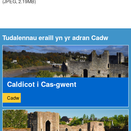
(JPEG, 2.19MB)
Tudalennau eraill yn yr adran Cadw
Caldicot i Cas-gwent
Cadw