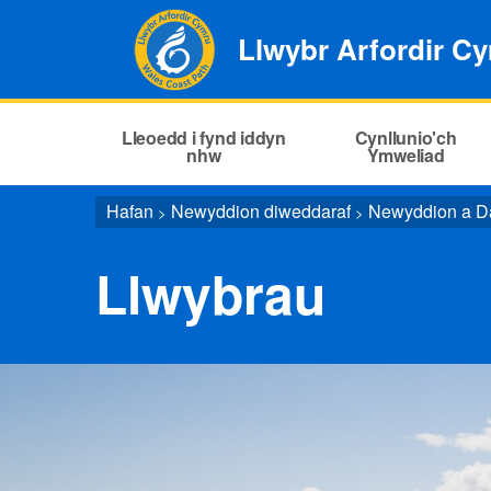
Llwybr Arfordir C
Lleoedd i fynd iddyn
Cynllunio'ch
nhw
Ymweliad
Hafan
Newyddion diweddaraf
Newyddion a Da
>
>
Llwybrau