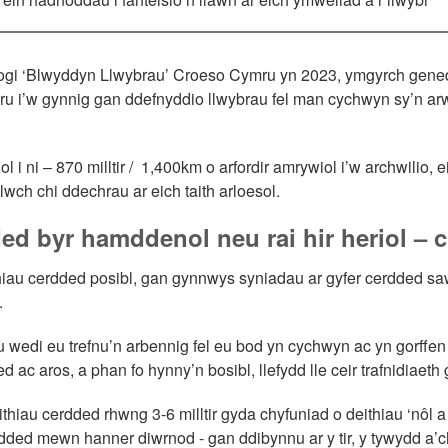
ogi ‘Blwyddyn Llwybrau’ Croeso Cymru yn 2023, ymgyrch gened
u i’w gynnig gan ddefnyddio llwybrau fel man cychwyn sy’n arw
l i ni – 870 milltir / 1,400km o arfordir amrywiol i’w archwilio, e
wch chi ddechrau ar eich taith arloesol.
ed byr hamddenol neu rai hir heriol – 
hiau cerdded posibl, gan gynnwys syniadau ar gyfer cerdded sa
.
u wedi eu trefnu’n arbennig fel eu bod yn cychwyn ac yn gorffe
d ac aros, a phan fo hynny’n bosibl, llefydd lle ceir trafnidiaet
ithiau cerdded rhwng 3-6 milltir gyda chyfuniad o deithiau ‘nôl 
erdded mewn hanner diwrnod - gan ddibynnu ar y tir, y tywydd a’ch 