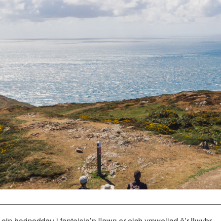
in hadnoddau i fanteisio’n llawn ar eich ymweliad â’r llwybr