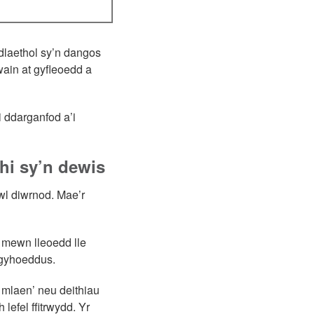
laethol sy’n dangos
ain at gyfleoedd a
i ddarganfod a’i
chi sy’n dewis
wl diwrnod. Mae’r
n mewn lleoedd lle
h gyhoeddus.
a mlaen’ neu deithiau
lefel ffitrwydd. Yr