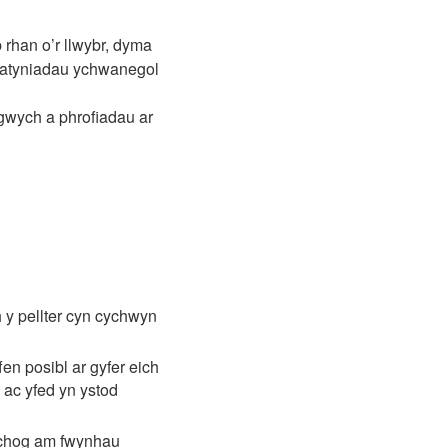
 rhan o’r llwybr, dyma
c atyniadau ychwanegol
 gwych a phrofiadau ar
 y pellter cyn cychwyn
n posibl ar gyfer eich
a ac yfed yn ystod
rchog am fwynhau