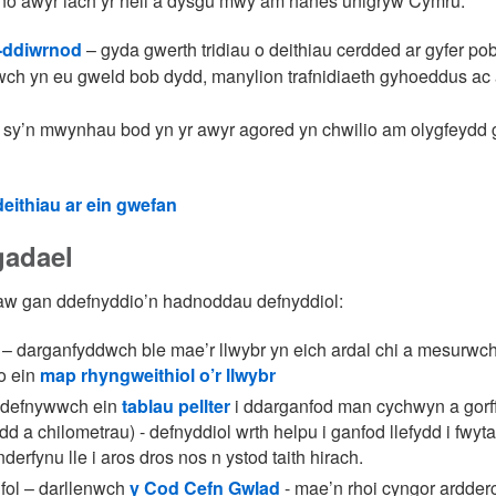
funo awyr iach yr heli a dysgu mwy am hanes unigryw Cymru.
l-ddiwrnod
– gyda gwerth tridiau o deithiau cerdded ar gyfer pob
dwch yn eu gweld bob dydd, manylion trafnidiaeth gyhoeddus a
bl sy’n mwynhau bod yn yr awyr agored yn chwilio am olygfeydd
eithiau ar ein gwefan
adael
aw gan ddefnyddio’n hadnoddau defnyddiol:
r – darganfyddwch ble mae’r llwybr yn eich ardal chi a mesurwch
o ein
map rhyngweithiol o’r llwybr
– defnywwch ein
tablau pellter
i ddarganfod man cychwyn a gorffe
edd a chilometrau) - defnyddiol wrth helpu i ganfod llefydd i fwyt
nderfynu lle i aros dros nos n ystod taith hirach.
fol – darllenwch
y Cod Cefn Gwlad
- mae’n rhoi cyngor ardde