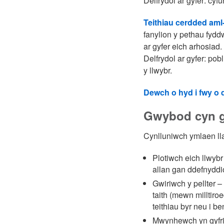
Delfrydol ar gyfer: cy
Teithiau cerdded am
fanylion y pethau fyd
ar gyfer eich arhosiad.
Delfrydol ar gyfer: po
y llwybr.
Dewch o hyd i fwy o d
Gwybod cyn g
Cynlluniwch ymlaen ll
Plotiwch eich llwyb
allan gan ddefnyddi
Gwiriwch y pellter 
taith (mewn milltiro
teithiau byr neu i be
Mwynhewch yn gyfri