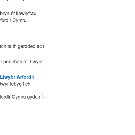
brynu’r llawlyfrau
rfordir Cymru.
ich taith gerdded ac i
r pob rhan o’r llwybr.
lwybr Arfordir
wyr tebyg i chi
fordir Cymru gyda ni –