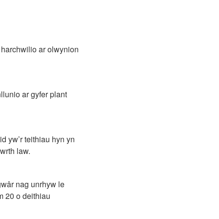
 harchwilio ar olwynion
llunio ar gyfer plant
d yw’r teithiau hyn yn
wrth law.
sgwâr nag unrhyw le
m 20 o deithiau