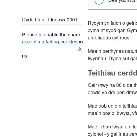
Dydd Llun, 1 Ionawr 0001
Rydym yn falch o gefn
cymaint sydd gan Gymr
Please
to enable the share
phrofiadau cyffrous.
accept marketing-cookies
bu
tto
Mae’n berthynas naturio
ns.
fwynhau. Dyma sut gall
Teithiau cerdd
Ceir mwy na 80 o deit
dewis yn ddi-ben-draw
Mae pob un o’n teithia
mae’n bosibl bwyta, yfe
Mae’r rhan fwyaf o’n te
cylchol - y gellir eu c