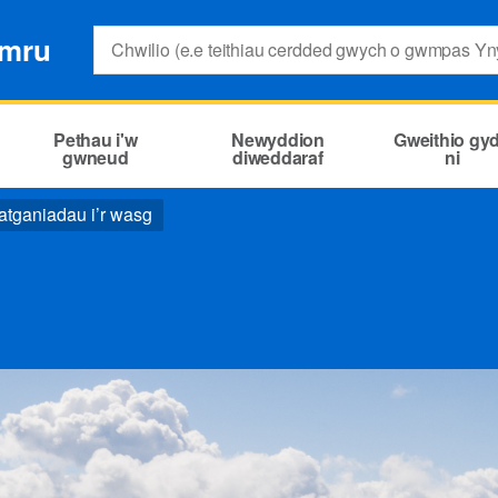
Search:
ymru
Pethau i'w
Newyddion
Gweithio gy
gwneud
diweddaraf
ni
tganiadau i’r wasg