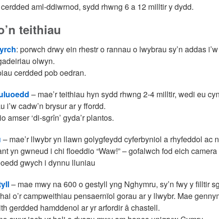
u cerdded aml-ddiwrnod, sydd rhwng 6 a 12 milltir y dydd.
’n teithiau
gyrch
: porwch drwy ein rhestr o rannau o lwybrau sy’n addas i’w
gadeiriau olwyn.
wpiau cerdded pob oedran.
euluoedd
– mae’r teithiau hyn sydd rhwng 2-4 milltir, wedi eu cyn
 i’w cadw’n brysur ar y ffordd.
lio amser ‘di-sgrîn’ gyda’r plantos.
u
– mae’r llwybr yn llawn golygfeydd cyferbyniol a rhyfeddol ac ni
ant yn gwneud i chi floeddio “Waw!” – gofalwch fod eich camera 
leoedd gwych i dynnu lluniau
yll
– mae mwy na 600 o gestyll yng Nghymru, sy’n fwy y filltir 
r rhai o’r campweithiau pensaernïol gorau ar y llwybr. Mae genny
th gerdded hamddenol ar yr arfordir â chastell.