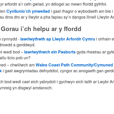
 yr arfordir a’r cefn gwlad, yn ddiogel ac mewn ffordd gyfrifol.
alen
Cynllunio’ch ymweliad
i gael rhagor o wybodaeth am ble i 
 dros dro ar y llwybr a pha fapiau sy’n dangos llinell Llwybr A
orau i’ch helpu ar y ffordd
h cynnydd -
lawrlwythwth ap Llwybr Arfordir Cymru
i olrhain e
ltiroedd a gerddwyd.
hi wedi bod –
lawrlwythwch ein Pasborts
gyda rhestrau ar gyfe
allu ticio pob un?
ed – chwiliwch am
Wales Coast Path Community/Cymuned L
k
i gael awgrymiadau defnyddiol, cyngor ac anogaeth gan gerdd
h bod wedi cael eich ysbrydoli i gychwyn eich taith ar Lwybr Ar
ymreig yn disgwyl amdanoch.