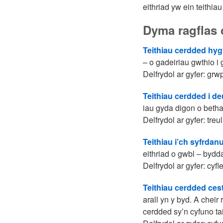
eithriad yw ein teithia
Dyma ragflas o
Teithiau cerdded hy
– o gadeiriau gwthio i 
Delfrydol ar gyfer: gr
Teithiau cerdded i d
iau gyda digon o bethau
Delfrydol ar gyfer: treu
Teithiau i’ch syfrdan
eithriad o gwbl – bydd
Delfrydol ar gyfer: cyf
Teithiau cerdded cest
arall yn y byd. A chei
cerdded sy’n cyfuno tai