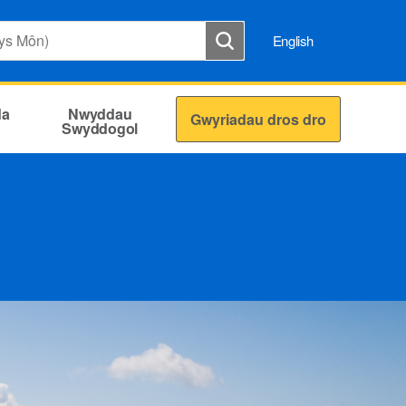
English
da
Nwyddau
Gwyriadau dros dro
Swyddogol