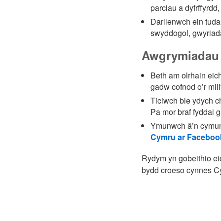
parciau a dyfrffyrdd,
Darllenwch ein tud
swyddogol, gwyriadau
Awgrymiadau G
Beth am olrhain eic
gadw cofnod o’r mil
Ticiwch ble ydych c
Pa mor braf fyddai g
Ymunwch â’n cymun
Cymru ar Faceboo
Rydym yn gobeithio eic
bydd croeso cynnes C