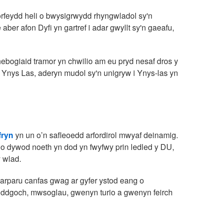
rfeydd heli o bwysigrwydd rhyngwladol sy'n
er afon Dyfi yn gartref i adar gwyllt sy'n gaeafu,
 hebogiaid tramor yn chwilio am eu pryd nesaf dros y
Ynys Las, aderyn mudol sy'n unigryw i Ynys-las yn
fryn
yn un o’n safleoedd arfordirol mwyaf deinamig.
o dywod noeth yn dod yn fwyfwy prin ledled y DU,
 wlad.
 darparu canfas gwag ar gyfer ystod eang o
rhuddgoch, mwsoglau, gwenyn turio a gwenyn feirch