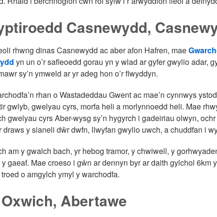
. Rhaid i berchnogion cŵn roi sylw i’r arwyddion lleol a defnydd
yptiroedd Casnewydd, Casnew
leoli rhwng dinas Casnewydd ac aber afon Hafren, mae
Gwarcho
ydd
yn un o’r safleoedd gorau yn y wlad ar gyfer gwylio adar, 
mawr sy’n ymweld ar yr adeg hon o’r flwyddyn.
archodfa’n rhan o Wastadeddau Gwent ac mae’n cynnwys ystod 
tir gwlyb, gwelyau cyrs, morfa heli a morlynnoedd heli. Mae rh
h gwelyau cyrs Aber-wysg sy’n hygyrch i gadeiriau olwyn, ochr y
r draws y sianeli dŵr dwfn, llwyfan gwylio uwch, a chuddfan i wy
h am y gwalch bach, yr hebog tramor, y chwiwell, y gorhwyade
y gaeaf. Mae croeso i gŵn ar dennyn byr ar daith gylchol 6km y
 troed o amgylch ymyl y warchodfa.
 Oxwich, Abertawe