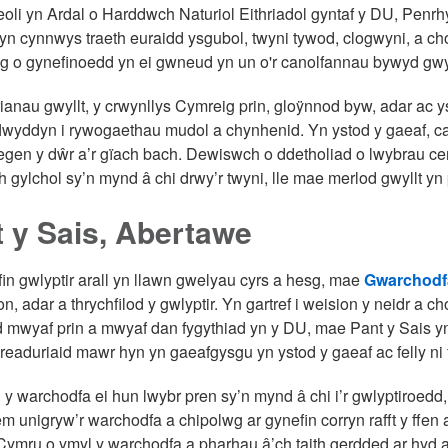
leoli yn Ardal o Harddwch Naturiol Eithriadol gyntaf y DU, Pen
yn cynnwys traeth euraidd ysgubol, twyni tywod, clogwyni, a ch
g o gynefinoedd yn ei gwneud yn un o'r canolfannau bywyd gwyl
ianau gwyllt, y crwynllys Cymreig prin, gloÿnnod byw, adar ac
flwyddyn i rywogaethau mudol a chynhenid. Yn ystod y gaeaf, c
egen y dŵr a’r gïach bach. Dewiswch o ddetholiad o lwybrau cerd
h gylchol sy’n mynd â chi drwy’r twyni, lle mae merlod gwyllt yn 
 y Sais, Abertawe
in gwlyptir arall yn llawn gwelyau cyrs a hesg, mae
Gwarchodfa
n, adar a thrychfilod y gwlyptir. Yn gartref i weision y neidr a ch
od mwyaf prin a mwyaf dan fygythiad yn y DU, mae Pant y Sais yn
readuriaid mawr hyn yn gaeafgysgu yn ystod y gaeaf ac felly ni f
y warchodfa ei hun lwybr pren sy’n mynd â chi i’r gwlyptiroedd,
m unigryw’r warchodfa a chipolwg ar gynefin corryn rafft y ffe
 Cymru o ymyl y warchodfa a pharhau â’ch taith gerdded ar hyd a