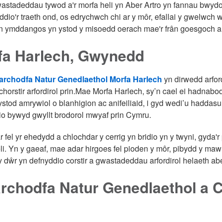
astadeddau tywod a'r morfa heli yn Aber Artro yn fannau bwydo
ddio'r traeth ond, os edrychwch chi ar y môr, efallai y gwelwch
y'n ymddangos yn ystod y misoedd oerach mae'r frân goesgoch a
fa Harlech, Gwynedd
rchodfa Natur Genedlaethol Morfa Harlech
yn dirwedd arford
chorstir arfordirol prin.Mae Morfa Harlech, sy’n cael ei hadnabod 
i ystod amrywiol o blanhigion ac anifeiliaid, i gyd wedi’u haddas
lio bywyd gwyllt brodorol mwyaf prin Cymru.
 fel yr ehedydd a chlochdar y cerrig yn bridio yn y twyni, gyda'
li. Yn y gaeaf, mae adar hirgoes fel pioden y môr, pibydd y maw
y dŵr yn defnyddio corstir a gwastadeddau arfordirol helaeth ab
rchodfa Natur Genedlaethol a 