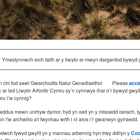
Ymestynnwch eich taith ar y llwybr er mwyn darganfod bywyd gw
 chi fod sawl Gwarchodfa Natur Genedlaethol
Please
acce
c ar led Llwybr Arfordir Cymru sy’n cynnwys rhai o’r bywyd gwyl
ru i’w cynnig?
ddus mewn unrhyw dymor, hyd yn oed yn y misoedd oerach, tywy
n i'w archwilio a'i fwynhau wrth i ni aros i’r gwanwyn gyrraedd.
wch fywyd gwyllt yn y mannau arbennig hyn trwy ddilyn y
Cod