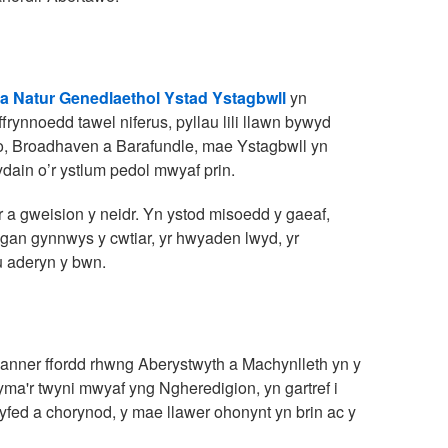
 Natur Genedlaethol Ystad Ystagbwll
yn
rynnoedd tawel niferus, pyllau lili llawn bywyd
fro, Broadhaven a Barafundle, mae Ystagbwll yn
ain o’r ystlum pedol mwyaf prin.
 a gweision y neidr. Yn ystod misoedd y gaeaf,
gan gynnwys y cwtiar, yr hwyaden lwyd, yr
 aderyn y bwn.
r hanner ffordd rhwng Aberystwyth a Machynlleth yn y
yma'r twyni mwyaf yng Ngheredigion, yn gartref i
ryfed a chorynod, y mae llawer ohonynt yn brin ac y