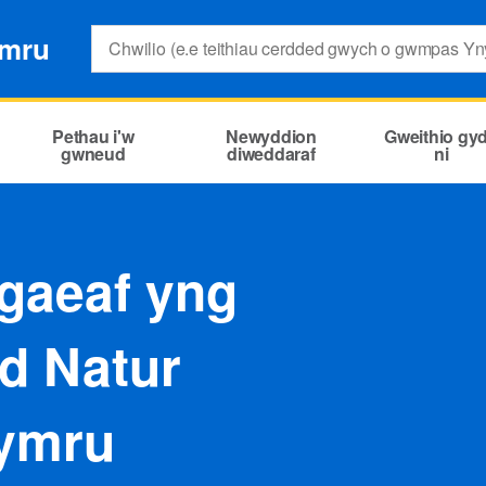
Search:
ymru
Pethau i'w
Newyddion
Gweithio gy
gwneud
diweddaraf
ni
 gaeaf yng
d Natur
Cymru