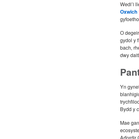
Wedi’i l
Oxwich
gyfoetho
O degeir
gydol y 
bach, rh
dwy dait
Pant
Yn gynef
blanhigio
trychfil
Bydd y c
Mae gan 
ecosyste
Arfordir