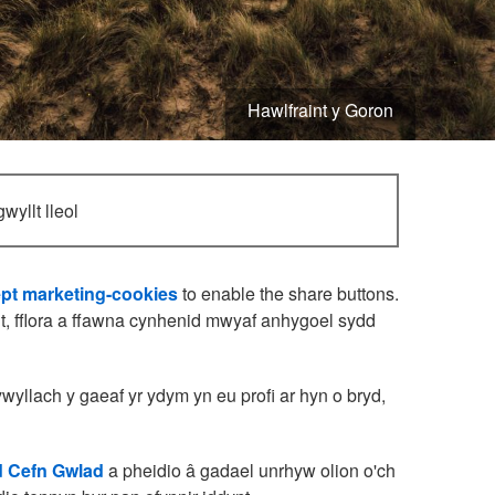
Hawlfraint y Goron
yllt lleol
pt marketing-cookies
to enable the share buttons.
lt, fflora a ffawna cynhenid mwyaf anhygoel sydd
llach y gaeaf yr ydym yn eu profi ar hyn o bryd,
 Cefn Gwlad
a pheidio â gadael unrhyw olion o'ch