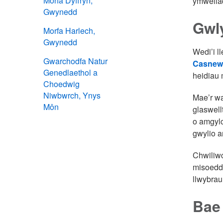
Morfa Dyffryn,
ymweliad
Gwynedd
Gwl
Morfa Harlech,
Gwynedd
Wedi’i l
Gwarchodfa Natur
Casnew
Genedlaethol a
heidiau 
Choedwig
Niwbwrch, Ynys
Mae’r w
Môn
glaswell
o amgylc
gwylio a
Chwiliwc
misoedd 
llwybrau
Bae