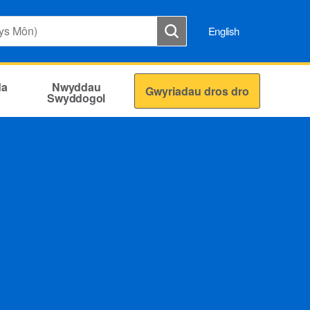
English
da
Nwyddau
Gwyriadau dros dro
Swyddogol