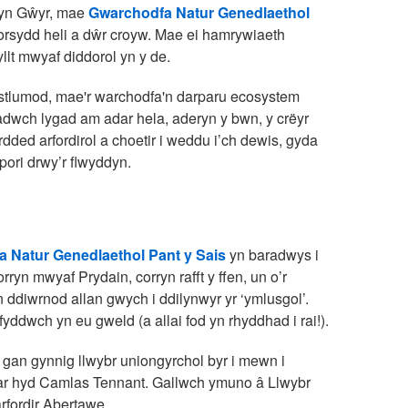
rhyn Gŵyr, mae
Gwarchodfa Natur Genedlaethol
orsydd heli a dŵr croyw. Mae ei hamrywiaeth
lt mwyaf diddorol yn y de.
 ystlumod, mae'r warchodfa'n darparu ecosystem
adwch lygad am adar hela, aderyn y bwn, y crëyr
ded arfordirol a choetir i weddu i’ch dewis, gyda
pori drwy’r flwyddyn.
 Natur Genedlaethol Pant y Sais
yn baradwys i
orryn mwyaf Prydain, corryn rafft y ffen, un o’r
 ddiwrnod allan gwych i ddilynwyr yr ‘ymlusgol’.
yddwch yn eu gweld (a allai fod yn rhyddhad i rai!).
 gan gynnig llwybr uniongyrchol byr i mewn i
n ar hyd Camlas Tennant. Gallwch ymuno â Llwybr
rfordir Abertawe.