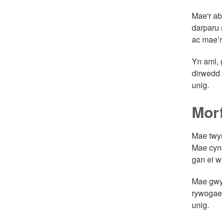
Mae'r ab
darparu 
ac mae’r
Yn aml, 
dirwedd 
unig.
Mor
Mae twy
Mae cyne
gan ei w
Mae gwyn
rywogaet
unig.