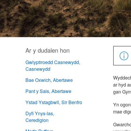
Ar y dudalen hon
Gwlyptiroedd Casnewydd,
Casnewydd
Wyddech
Bae Oxwich, Abertawe
ar hyd a
Pant y Sais, Abertawe
gan Gym
Ystad Ystagbwll, Sir Benfro
Yn ogone
mae digo
Dyfi Ynys-las,
Ceredigion
Gwarchod