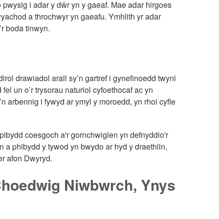
 pwysig i adar y dŵr yn y gaeaf. Mae adar hirgoes
 wyachod a throchwyr yn gaeafu. Ymhlith yr adar
’r boda tinwyn.
irol drawiadol arall sy’n gartref i gynefinoedd twyni
fel un o’r trysorau naturiol cyfoethocaf ac yn
u’n arbennig i fywyd ar ymyl y moroedd, yn rhoi cyfle
r pibydd coesgoch a'r gornchwiglen yn defnyddio'r
n a phibydd y tywod yn bwydo ar hyd y draethlin,
er afon Dwyryd.
Choedwig Niwbwrch, Ynys