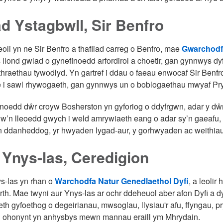
d Ystagbwll, Sir Benfro
leoli yn ne Sir Benfro a thafliad carreg o Benfro, mae
Gwarchodfa
llond gwlad o gynefinoedd arfordirol a choetir, gan gynnwys dyff
 thraethau tywodlyd. Yn gartref i ddau o faeau enwocaf Sir Ben
 i sawl rhywogaeth, gan gynnwys un o boblogaethau mwyaf Pryd
noedd dŵr croyw Bosherston yn gyforiog o ddyfrgwn, adar y dŵr
’n lleoedd gwych i weld amrywiaeth eang o adar sy’n gaeafu, 
 ddanheddog, yr hwyaden lygad-aur, y gorhwyaden ac weithiau
 Ynys-las, Ceredigion
s-las yn rhan o
Warchodfa Natur Genedlaethol Dyfi
, a leoli
th. Mae twyni aur Ynys-las ar ochr ddeheuol aber afon Dyfi a d
th gyfoethog o degeirianau, mwsoglau, llysiau'r afu, ffyngau, p
i ohonynt yn anhysbys mewn mannau eraill ym Mhrydain.