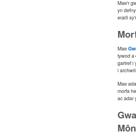
Mae'r gw
yn defny
eraill s
Mor
Mae
Gwa
tywod a 
gartref 
i archwi
Mae adar
morfa he
ac adar 
Gwa
Môn