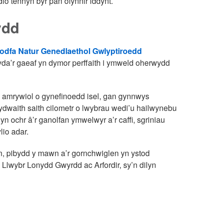
io tennyn byr pan ofynnir iddynt.
ydd
dfa Natur Genedlaethol Gwlyptiroedd
gyda’r gaeaf yn dymor perffaith i ymweld oherwydd
amrywiol o gynefinoedd isel, gan gynnwys
wydwaith saith cilometr o lwybrau wedi’u hailwynebu
n ochr â’r ganolfan ymwelwyr a’r caffi, sgriniau
lio adar.
n, pibydd y mawn a’r gornchwiglen yn ystod
 Llwybr Lonydd Gwyrdd ac Arfordir, sy’n dilyn