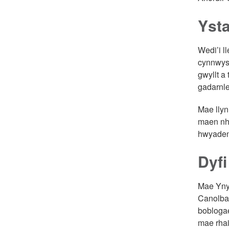
Ysta
Wedi’i l
cynnwys 
gwyllt a
gadarnle
Mae llyn
maen nhw
hwyaden
Dyfi
Mae Yny
Canolbar
boblogae
mae rha