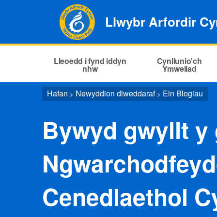
Llwybr Arfordir C
Lleoedd i fynd iddyn
Cynllunio'ch
nhw
Ymweliad
Hafan
Newyddion diweddaraf
Ein Blogiau
>
>
Bywyd gwyllt y
Ngwarchodfeyd
Cenedlaethol 