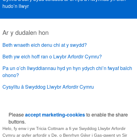
hudo’n llwyr
Ar y dudalen hon
Beth wnaeth eich denu chi at y swydd?
Beth yw eich hoff ran o Lwybr Arfordir Cymru?
Pa un o’ch llwyddiannau hyd yn hyn ydych chi’n fwyaf balch
ohono?
Cysylltu â Swyddog Llwybr Arfordir Cymru
Please
accept marketing-cookies
to enable the share
buttons.
Helo, fy enw i yw Tricia Cottnam a fi yw Swyddog Llwybr Arfordir
Cymru ar gyfer arfordir y De, o Benrhyn Gŵyr i Gas-gwent yn Sir