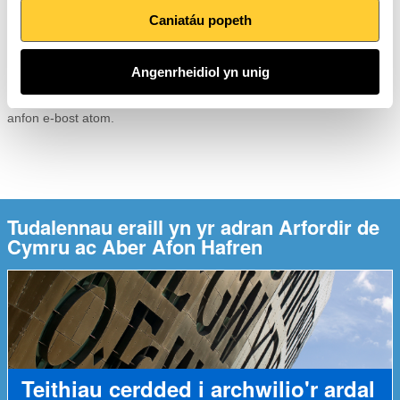
Caniatáu popeth
Arfordir Cymru
Angenrheidiol yn unig
Gallwch gysylltu â mi gydag unrhyw gwestiynau neu ymholiadau
sy’n ymwneud â Llwybr Arfordir Cymru drwy glicio ar
Cysylltu â ni
i
anfon e-bost atom.
Tudalennau eraill yn yr adran Arfordir de
Cymru ac Aber Afon Hafren
Teithiau cerdded i archwilio'r ardal