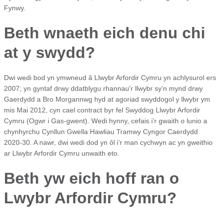
Fynwy.
Beth wnaeth eich denu chi
at y swydd?
Dwi wedi bod yn ymwneud â Llwybr Arfordir Cymru yn achlysurol ers
2007; yn gyntaf drwy ddatblygu rhannau'r llwybr sy’n mynd drwy
Gaerdydd a Bro Morgannwg hyd at agoriad swyddogol y llwybr ym
mis Mai 2012, cyn cael contract byr fel Swyddog Llwybr Arfordir
Cymru (Ogwr i Gas-gwent). Wedi hynny, cefais i’r gwaith o lunio a
chynhyrchu Cynllun Gwella Hawliau Tramwy Cyngor Caerdydd
2020-30. A nawr, dwi wedi dod yn ôl i’r man cychwyn ac yn gweithio
ar Llwybr Arfordir Cymru unwaith eto.
Beth yw eich hoff ran o
Lwybr Arfordir Cymru?