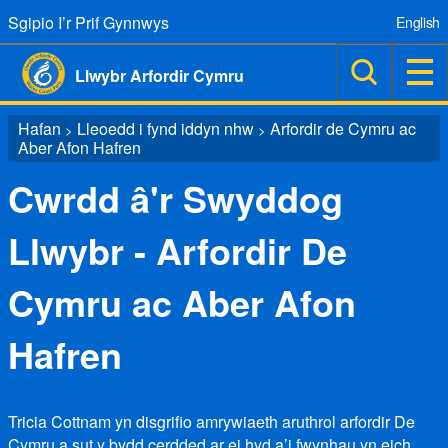
Sgipio I’r Prif Gynnwys
English
Llwybr Arfordir Cymru
Hafan
Lleoedd i fynd iddyn nhw
Arfordir de Cymru ac
>
>
Aber Afon Hafren
Cwrdd â'r Swyddog
Llwybr - Arfordir De
Cymru ac Aber Afon
Hafren
Tricia Cottnam yn disgrifio amrywiaeth aruthrol arfordir De
Cymru a sut y bydd cerdded ar ei hyd a’i fwynhau yn eich