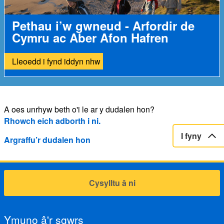
Pethau i’w gwneud - Arfordir de
Cymru ac Aber Afon Hafren
Lleoedd i fynd iddyn nhw
A oes unrhyw beth o'i le ar y dudalen hon?
Rhowch eich adborth i ni.
I fyny
Argraffu’r dudalen hon
Cysylltu â ni
Ymuno â'r sgwrs