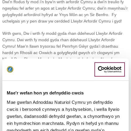
Dwi'n ffodus fy mod i’n byw’n wrth arfordir Cymru a dwi’n treulio fy
ngwyliau fel arfer yn agos at Lwybr Arfordir Cymru; dwi’n mwynhau'r
golygfeydd arfordirol hyfryd ar Ynys Môn ac yn Sir Benfro. Fy
uchelgais yn y pen draw yw cerdded Llwybr Arfordir Cymru i gyd!
Wrth gwrs, Dw i wrth fy modd gyda rhan ddeheuol Llwybr Arfordir
Cymru.
Dwi wrth fy modd gyda rhan ddeheuol Llwybr Arfordir
Cymru! Mae'n llawn trysorau fel Penrhyn Gŵyr gyda'i draethau
hardd yn Rhosili ac Oxwich a golygfeydd gwych o'r clogwyni ym
Mhwll Du a Phen y Mwmbwls.
Mae'r traeth hyfryd yn Aberafan,
llwybr ucheldirol amgen drwy Margam gyda golygfeydd gwych, tref
glan môr boblogaidd Porthcawl, harddwch diarffordd twyni Merthyr
Mawr, yr Arfordir Treftadaeth gyda'i glogwyni Jwrasig ac Aberogwr a
Southerndown – dwy ardal adnabyddus.
Mae'r wefan hon yn defnyddio cwcis
Yna, mae Penarth a'i Bier, prysurdeb Bae Caerdydd, bywyd gwyllt
Mae gwefan Adnoddau Naturiol Cymru yn defnyddio
diddorol Gwlyptiroedd Casnewydd, gweld y ddwy bont dros yr
cwcis i bersonoli cynnwys a hysbysebion, i wella llywio
Hafren (ac o dan bont Tywysog Cymru), hanes hynafol a modern
gwefan, dadansoddi defnydd gwefan, a chynorthwyo yn
Sudbrook a thref farchnad Cas-gwent. Wrth gwrs, efallai fy mod i’n
tueddu at rai ardaloedd yn fwy nag eraill ...!
ein hymdrechion marchnata. Rydyn ni hefyd yn rhannu
gwybodaeth am eich defnydd o'n gwefan gyda'n