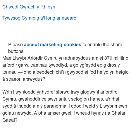
Chwedl Gwrach y Rhibyn
Tywysog Cymreig a'i long annaearol
Please
accept marketing-cookies
to enable the share
buttons.
Mae Llwybr Arfordir Cymru yn adnabyddus am ei 870 milltir o
arfordir garw, traethau tywodlyd, a golygfeydd epig dros y
tonnau — ond a oeddech chi’n gwybod ei fod hefyd yn heigio
â straeon arswydus?
Wrth i wyntoedd yr hydref sibrwd trwy glogwyni arfordirol
Cymru, gwahoddir ceiswyr antur, selogion hanes, a'r rhai
sydd â thuedd am y paranormal i ddod i weld y Llwybr mewn
golau newydd. A pha amser gwell i wneud hynny na Chalan
Gaeaf?