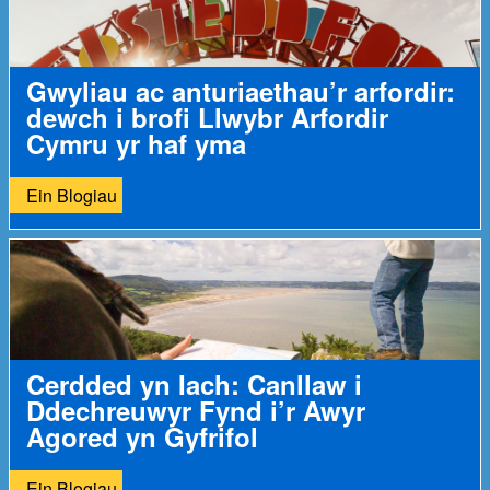
Gwyliau ac anturiaethau’r arfordir:
dewch i brofi Llwybr Arfordir
Cymru yr haf yma
Ein Blogiau
Cerdded yn Iach: Canllaw i
Ddechreuwyr Fynd i’r Awyr
Agored yn Gyfrifol
Ein Blogiau