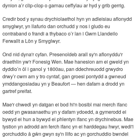
dynion a’r clip-clop o garnau ceffylau ar hyd y grib gerrig.
Credir bod y synau drychiolaethol hyn yn adleisiau aflonydd
smyglwyr, yn llafurio dan orchudd y nos i gludo eu
contraband o frandi a thybaco o’r lan i Gwm Llandeilo
Ferwallt a Lôn y Smyglwyr.
Ond nid dyna'r cyfan. Presenoldeb arall sy'n aflonyddu'r
draethlin yw'r Fonesig Wen. Mae hanesion am ei gweld yn
dyddio’n ôl i ganol y 1800au, pan ddechreuodd grwydro
drwy’r cwm am y tro cyntaf, gan groesi pontydd a gwneud
ymddangosiadau yn y Beaufort — hen dafarn a drodd yn
gartref preifat.
Mae'r chwedl yn datgan ei bod hi'n bosibl mai merch ifanc
oedd yn gwasanaethu yn y dafarn ydoedd, a gymerodd ei
bywyd ei hun a bywyd ei phlentyn ifanc yn drychinebus. Mae
tystion yn adrodd am ferch ifanc yn ei harddegau hwyr, wedi'i
gorchuddio â gŵn gwyn sy'n llifo ac yn gorchuddio bwndel