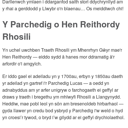
Darllenwch ymlaen i ddarganfod saith stori ddychrynllyd am
y rhai a gerddodd y Llwybr o'n blaenau… Os meiddiwch chi!
Y Parchedig o Hen Reithordy
Rhosili
Yn uchel uwchben Traeth Rhosili ym Mhenrhyn Gŵyr mae'r
Hen Reithordy — eiddo sydd â hanes mor ddramatig â'r
arfordir o'i amgylch.
Er iddo gael ei adeiladu yn y 1700au, erbyn y 1850au daeth
yr adeilad yn gartref i'r Parchedig Lucas — a oedd yn
adnabyddus am yr arfer unigryw o farchogaeth ei geffyl ar
draws y traeth i bregethu ym mhlwyfi Rhosili a Llangynydd.
Heddiw, mae pobl leol yn sôn am bresenoldeb hirbarhaol —
gyda llawer yn credu bod ysbryd y Parchedig i'w weld o hyd
yn croesi’r tywod, o bryd i’w gilydd ar ei geffyl drychiolaethol.