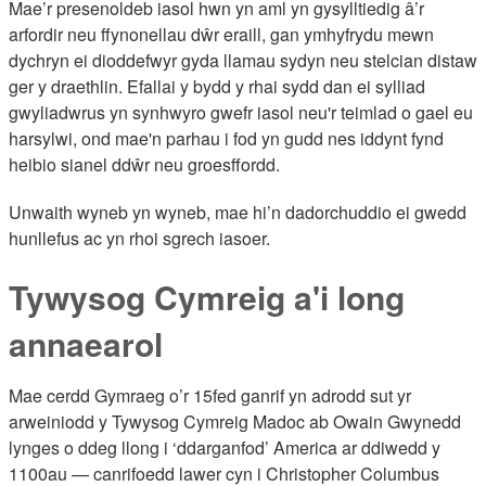
Mae’r presenoldeb iasol hwn yn aml yn gysylltiedig â’r
arfordir neu ffynonellau dŵr eraill, gan ymhyfrydu mewn
dychryn ei dioddefwyr gyda llamau sydyn neu stelcian distaw
ger y draethlin. Efallai y bydd y rhai sydd dan ei sylliad
gwyliadwrus yn synhwyro gwefr iasol neu'r teimlad o gael eu
harsylwi, ond mae'n parhau i fod yn gudd nes iddynt fynd
heibio sianel ddŵr neu groesffordd.
Unwaith wyneb yn wyneb, mae hi’n dadorchuddio ei gwedd
hunllefus ac yn rhoi sgrech iasoer.
Tywysog Cymreig a'i long
annaearol
Mae cerdd Gymraeg o’r 15fed ganrif yn adrodd sut yr
arweiniodd y Tywysog Cymreig Madoc ab Owain Gwynedd
lynges o ddeg llong i ‘ddarganfod’ America ar ddiwedd y
1100au — canrifoedd lawer cyn i Christopher Columbus