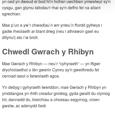
yn oed yn dweud ei bod hi'n hofran uwchben ymwelwyr sy'n
cysgu, gan glymu tafodau'r rhai sy'n deffro fel na allant
sgrechian.
Mae p’un a yw’r chwedlau’n wir ynteu’n ffordd gyfrwys i
gadw rheolaeth ar blant drwg (neu i athrawon gael eu
difyrru!) eto i’w brofi.
Chwedl Gwrach y Rhibyn
Mae Gwrach y Rhibyn — neu’r “cyhyraeth” — yn ffigwr
drychiolaethol o lên gwerin Cymru sy'n gweithredu fel
cennad iasol o farwolaeth agos.
Yn debyg i gyhyraeth Iwerddon, mae Gwrach y Rhibyn yn
ymddangos yn rhith creadur grotésg, gyda gwallt du clymog
hir, dannedd du, breichiau a choesau esgyrnog, croen
gwelw, ac adenydd lledr.