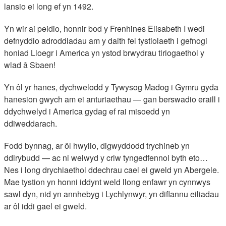
lansio ei long ef yn 1492.
Yn wir ai peidio, honnir bod y Frenhines Elisabeth I wedi
defnyddio adroddiadau am y daith fel tystiolaeth i gefnogi
honiad Lloegr i America yn ystod brwydrau tiriogaethol y
wlad â Sbaen!
Yn ôl yr hanes, dychwelodd y Tywysog Madog i Gymru gyda
hanesion gwych am ei anturiaethau — gan berswadio eraill i
ddychwelyd i America gydag ef rai misoedd yn
ddiweddarach.
Fodd bynnag, ar ôl hwylio, digwyddodd trychineb yn
ddirybudd — ac ni welwyd y criw tyngedfennol byth eto…
Nes i long drychiaethol ddechrau cael ei gweld yn Abergele.
Mae tystion yn honni iddynt weld llong enfawr yn cynnwys
sawl dyn, nid yn annhebyg i Lychlynwyr, yn diflannu eiliadau
ar ôl iddi gael ei gweld.