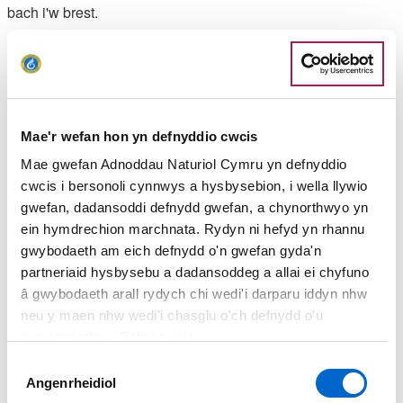
bach i'w brest.
Bwganod Carchar Biwmares
Gan sefyll ond tafliad carreg o'r draethlin, roedd Carchar
Biwmares, sydd dros 190 oed, yn gartref i lu o droseddwyr
Mae'r wefan hon yn defnyddio cwcis
drwg-enwog ar un adeg.
Mae gwefan Adnoddau Naturiol Cymru yn defnyddio
Yn adnabyddus am ei driniaeth lem o garcharorion — gyda
cwcis i bersonoli cynnwys a hysbysebion, i wella llywio
chadwyno, chwipio, torri creigiau, a dyddiau mewn
gwefan, dadansoddi defnydd gwefan, a chynorthwyo yn
caethiwed unigol yn gyffredin iawn — roedd y Carchar hefyd
ein hymdrechion marchnata. Rydyn ni hefyd yn rhannu
yn cynnwys un o felinau cosbi gweithredol olaf Prydain ac
gwybodaeth am eich defnydd o'n gwefan gyda'n
roedd yn safle nifer fach o ddienyddiadau.
partneriaid hysbysebu a dadansoddeg a allai ei chyfuno
â gwybodaeth arall rydych chi wedi'i darparu iddyn nhw
Un o'r rhain oedd dienyddiad Richard Rowlands yn 1862, a
neu y maen nhw wedi'i chasglu o'ch defnydd o'u
ddedfrydwyd i farwolaeth am lofruddio ei dad-yng-nghyfraith.
gwasanaethau. Polisi cwcis
Daliodd Rowlands i ddweud ei fod yn ddieuog hyd y diwedd
Dewis
a dywedir iddo felltithio cloc cyfagos yr eglwys o'r crocbren
Angenrheidiol
Caniatâd
— fel na fyddai byth yn dweud yr amser cywir. A hyd heddiw,