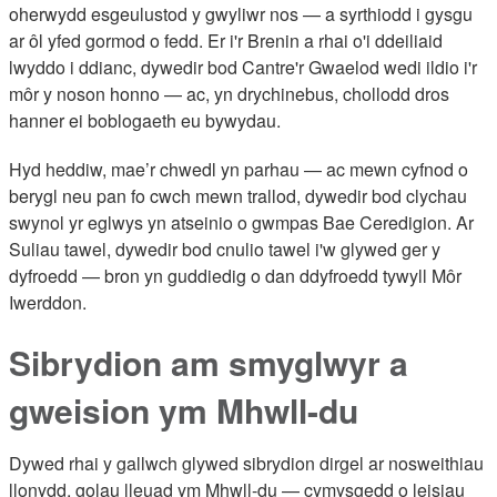
oherwydd esgeulustod y gwyliwr nos — a syrthiodd i gysgu
ar ôl yfed gormod o fedd. Er i'r Brenin a rhai o'i ddeiliaid
lwyddo i ddianc, dywedir bod Cantre'r Gwaelod wedi ildio i'r
môr y noson honno — ac, yn drychinebus, chollodd dros
hanner ei boblogaeth eu bywydau.
Hyd heddiw, mae’r chwedl yn parhau — ac mewn cyfnod o
berygl neu pan fo cwch mewn trallod, dywedir bod clychau
swynol yr eglwys yn atseinio o gwmpas Bae Ceredigion. Ar
Suliau tawel, dywedir bod cnulio tawel i'w glywed ger y
dyfroedd — bron yn guddiedig o dan ddyfroedd tywyll Môr
Iwerddon.
Sibrydion am smyglwyr a
gweision ym Mhwll-du
Dywed rhai y gallwch glywed sibrydion dirgel ar nosweithiau
llonydd, golau lleuad ym Mhwll-du — cymysgedd o leisiau