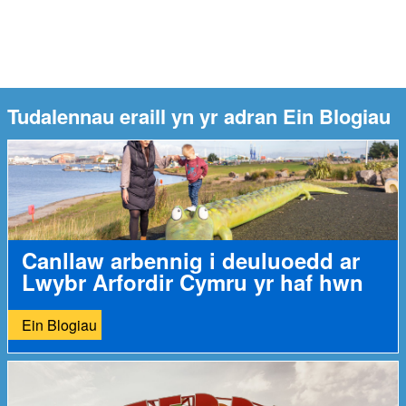
Tudalennau eraill yn yr adran Ein Blogiau
Canllaw arbennig i deuluoedd ar
Lwybr Arfordir Cymru yr haf hwn
Ein Blogiau