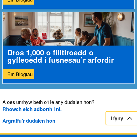
Dros 1,000 o filltiroedd o
gyfleoedd i fusnesau’r arfordir
Ein Blogiau
A oes unrhyw beth o'i le ar y dudalen hon?
Rhowch eich adborth i ni.
I fyny
Argraffu’r dudalen hon