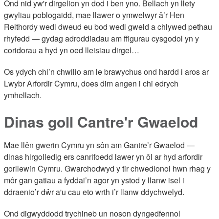
Ond nid yw'r dirgelion yn dod i ben yno. Bellach yn llety
gwyliau poblogaidd, mae llawer o ymwelwyr â’r Hen
Reithordy wedi dweud eu bod wedi gweld a chlywed pethau
rhyfedd — gydag adroddiadau am ffigurau cysgodol yn y
coridorau a hyd yn oed lleisiau dirgel…
Os ydych chi’n chwilio am le brawychus ond hardd i aros ar
Lwybr Arfordir Cymru, does dim angen i chi edrych
ymhellach.
Dinas goll Cantre'r Gwaelod
Mae llên gwerin Cymru yn sôn am Gantre’r Gwaelod —
dinas hirgolledig ers canrifoedd lawer yn ôl ar hyd arfordir
gorllewin Cymru. Gwarchodwyd y tir chwedlonol hwn rhag y
môr gan gatiau a fyddai’n agor yn ystod y llanw isel i
ddraenio’r dŵr a'u cau eto wrth i’r llanw ddychwelyd.
Ond digwyddodd trychineb un noson dyngedfennol