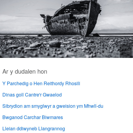
Ar y dudalen hon
Y Parchedig o Hen Reithordy Rhosili
Dinas goll Cantre'r Gwaelod
Sibrydion am smyglwyr a gweision ym Mhwll-du
Bwganod Carchar Biwmares
Lleian ddiwyneb Llangrannog