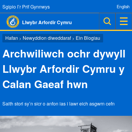
Sgipio I’r Prif Gynnwys
English
Llwybr Arfordir Cymru
Hafan
Newyddion diweddaraf
Ein Blogiau
>
>
Archwiliwch ochr dywyll
Llwybr Arfordir Cymru y
Calan Gaeaf hwn
Saith stori sy’n sicr o anfon ias i lawr eich asgwrn cefn